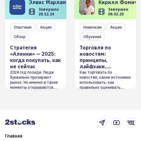
Элвис
Марламов
Кирилл
Фомиче
Завершен
Завершен
28.12.24
08.02.20
Опытным
Акции
Новичкам
Акции
Обзор
Обучение
Стратегия
Торговля по
«Аленки» — 2025:
новостям:
когда покупать, как
принципы,
не сейчас
лайфхаки,
инструменты
2024 год позади. Люди
Как торговать по
буквально презирают
новостям, какие источники
рынок. Но именно в такие
использовать, как
моменты открываются
правильно оценивать
долгосрочные
информацию. Также автор
возможности. Обсудим
покажет краткосрочные и
итоги года и стратегию на
среднесрочные
2025-й
торговые стратегии на
новостном потоке
Главная