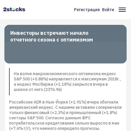
Перейти
к
Регистрация
Войти
Меню
Ос
основному
содержанию
учётной
на
записи
Инвесторы встречают начало
отчетного сезона с оптимизмом
пользователя
На волне макроэкономического оптимизма индекс
S&P 500 (+0.88%) направляется к максимумам 2018г.,
а индекс Мосбиржи (+1.18%) закрылся вчера в
шажке от него (2376.96)
Российские ADR в Нью-Йорке (+1.91%) вчера обогнали
американский индекс. С нашими активами соперничали
только финансовый (+2.3%) и промышленный (+1.8%)
секторы S&P 500. Согласно данным ФРС
потребительское кредитование сильно выросло в мае
(+7.6% г/г), что намного опередило прогнозы.