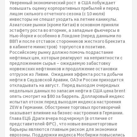
Уверенный экономический рост в США побуждает
повышать оценку корпоративных прибылей и перед
лицом сильного отчетного сезона (с 10 июля)
инвесторы не спешат уходить на летние каникулы.
Азиатские рынки (кроме Китая) в основном приняли
эстафету роста во вторник, а западные фьючерсы в
Нью-Йорке и особенно в Лондоне (перед данными по
ВВП и после отставок сторонников жесткого Брекзита
в кабинете министров) торгуются в позитиве.
Российскому рынку должно помочь подрастание
нефтяных цен, которые реагируют на неприятности с
предложением сырья – ожидаемую забастовку
норвежских нефтяников и продолжение остановки
отгрузок из Ливии. Ожидания эффекта роста добычи
нефти в Саудовской Аравии, ОАЭ и России приходится
откладывать на август. Перед выходом очередных
недельных данных по запасам нефти в США цена brent
опять смотрит на $80 за баррель. Долларовый индекс
испытал отскок перед выходом индекса настроения
ZEW в Германии. Обострение торговых противоречий
оказывает влияние на бизнес-настроения в Германии.
Глава ЕЦБ Драги вчера подчеркнул (в отличие от
представителей ФРС) , что новые внешнеторговые
барьеры являются главным риском для экономики
еврозоны. Поддержки индекса Мосбиржи повысились