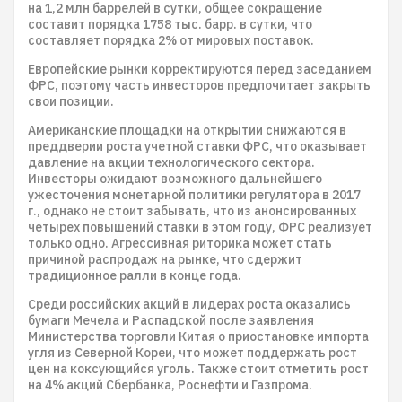
на 1,2 млн баррелей в сутки, общее сокращение
составит порядка 1758 тыс. барр. в сутки, что
составляет порядка 2% от мировых поставок.
Европейские рынки корректируются перед заседанием
ФРС, поэтому часть инвесторов предпочитает закрыть
свои позиции.
Американские площадки на открытии снижаются в
преддверии роста учетной ставки ФРС, что оказывает
давление на акции технологического сектора.
Инвесторы ожидают возможного дальнейшего
ужесточения монетарной политики регулятора в 2017
г., однако не стоит забывать, что из анонсированных
четырех повышений ставки в этом году, ФРС реализует
только одно. Агрессивная риторика может стать
причиной распродаж на рынке, что сдержит
традиционное ралли в конце года.
Среди российских акций в лидерах роста оказались
бумаги Мечела и Распадской после заявления
Министерства торговли Китая о приостановке импорта
угля из Северной Кореи, что может поддержать рост
цен на коксующийся уголь. Также стоит отметить рост
на 4% акций Сбербанка, Роснефти и Газпрома.