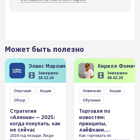
Может быть полезно
Элвис
Марламов
Кирилл
Фомиче
Завершен
Завершен
28.12.24
08.02.20
Опытным
Акции
Новичкам
Акции
Обзор
Обучение
Стратегия
Торговля по
«Аленки» — 2025:
новостям:
когда покупать, как
принципы,
не сейчас
лайфхаки,
инструменты
2024 год позади. Люди
Как торговать по