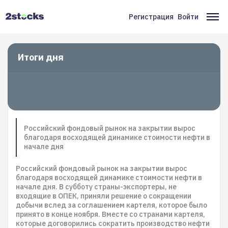
Перейти
к
Регистрация
Войти
Меню
Ос
основному
содержанию
учётной
на
записи
Итоги дня
пользователя
Российский фондовый рынок на закрытии вырос
благодаря восходящей динамике стоимости нефти в
начале дня
Российский фондовый рынок на закрытии вырос
благодаря восходящей динамике стоимости нефти в
начале дня. В субботу страны-экспортеры, не
входящие в ОПЕК, приняли решение о сокращении
добычи вслед за соглашением картеля, которое было
принято в конце ноября. Вместе со странами картеля,
которые договорились сократить производство нефти