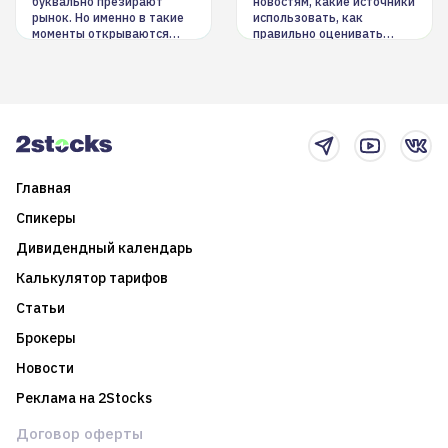
буквально презирают
новостям, какие источники
рынок. Но именно в такие
использовать, как
моменты открываются
правильно оценивать
долгосрочные
информацию. Также автор
возможности. Обсудим
покажет краткосрочные и
итоги года и стратегию на
среднесрочные
2025-й
торговые стратегии на
новостном потоке
Главная
Спикеры
Дивидендный календарь
Калькулятор тарифов
Статьи
Брокеры
Новости
Реклама на 2Stocks
Договор оферты