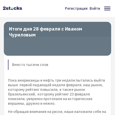
Перейти
к
Регистрация
Войти
Меню
Ос
основному
содержанию
учётной
на
записи
Итоги дня 28 февраля с Иваном
Чуриловым
пользователя
Вместо тысячи слов
Пока американцы и нефть три недели пытались выйти
выше первой падающей недели февраля, наш рынок,
которому рейтинг повысили, а также рынок
бразильянский, которому рейтинг 23 февраля
понизили, уверенно протопали на исторические
вершины, дружно и нежно.
Не обращая внимания на риски, наши наложили себе на