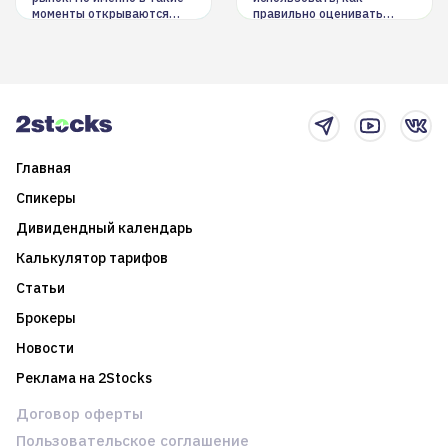
моменты открываются
правильно оценивать
долгосрочные
информацию. Также автор
возможности. Обсудим
покажет краткосрочные и
итоги года и стратегию на
среднесрочные
2025-й
торговые стратегии на
новостном потоке
Главная
Спикеры
Дивидендный календарь
Калькулятор тарифов
Статьи
Брокеры
Новости
Реклама на 2Stocks
Договор оферты
Пользовательское соглашение