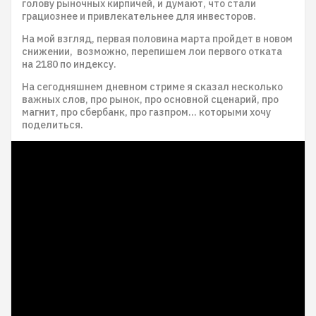
голову рыночных кирпичей, и думают, что стали
грациознее и привлекательнее для инвесторов.
На мой взгляд, первая половина марта пройдет в новом
снижении, возможно, перепишем лои первого отката
на 2180 по индексу.
На сегодняшнем дневном стриме я сказал несколько
важных слов, про рынок, про основной сценарий, про
магнит, про сбербанк, про газпром… которыми хочу
поделиться.