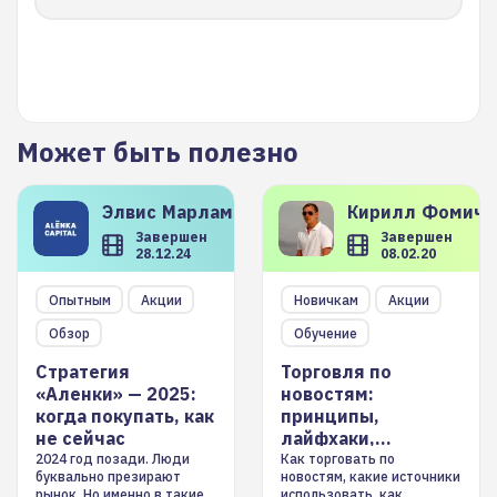
Может быть полезно
Элвис
Марламов
Кирилл
Фомиче
Завершен
Завершен
28.12.24
08.02.20
Опытным
Акции
Новичкам
Акции
Обзор
Обучение
Стратегия
Торговля по
«Аленки» — 2025:
новостям:
когда покупать, как
принципы,
не сейчас
лайфхаки,
инструменты
2024 год позади. Люди
Как торговать по
буквально презирают
новостям, какие источники
рынок. Но именно в такие
использовать, как