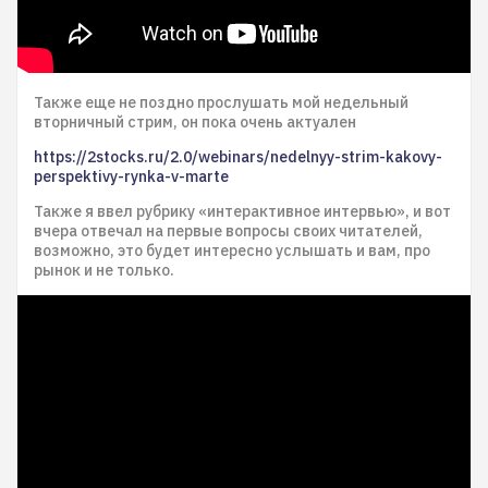
Также еще не поздно прослушать мой недельный
вторничный стрим, он пока очень актуален
https://2stocks.ru/2.0/webinars/nedelnyy-strim-kakovy-
perspektivy-rynka-v-marte
Также я ввел рубрику «интерактивное интервью», и вот
вчера отвечал на первые вопросы своих читателей,
возможно, это будет интересно услышать и вам, про
рынок и не только.