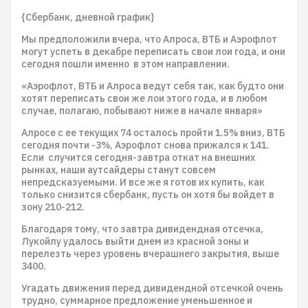
{Сбербанк, дневной график}
Мы предположили вчера, что Алроса, ВТБ и Аэрофлот
могут успеть в декабре переписать свои лои года, и они
сегодня пошли именно в этом направлении.
«Аэрофлот, ВТБ и Алроса ведут себя так, как будто они
хотят переписать свои же лои этого года, и в любом
случае, полагаю, побывают ниже в начале января»
Алросе с ее текущих 74 осталось пройти 1.5% вниз, ВТБ
сегодня почти -3%, Аэрофлот снова прижался к 141.
Если случится сегодня-завтра откат на внешних
рынках, наши аутсайдеры станут совсем
непредсказуемыми. И все же я готов их купить, как
только снизится сбербанк, пусть он хотя бы войдет в
зону 210-212.
Благодаря тому, что завтра дивидендная отсечка,
Лукойлу удалось выйти днем из красной зоны и
перелезть через уровень вчерашнего закрытия, выше
3400.
Угадать движения перед дивидендной отсечкой очень
трудно, суммарное предложение уменьшенное и