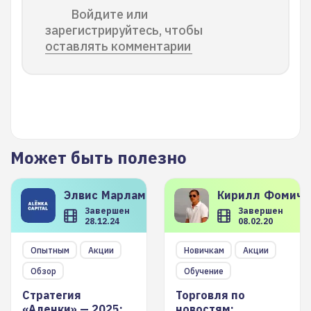
Войдите или
зарегистрируйтесь, чтобы
оставлять комментарии
Может быть полезно
Элвис
Марламов
Кирилл
Фомиче
Завершен
Завершен
28.12.24
08.02.20
Опытным
Акции
Новичкам
Акции
Обзор
Обучение
Стратегия
Торговля по
«Аленки» — 2025:
новостям: