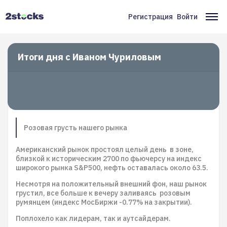
Перейти
к
Регистрация
Войти
Меню
Ос
основному
содержанию
учётной
на
записи
Итоги дня с Иваном Чуриловым
пользователя
Розовая грусть нашего рынка
Американский рынок простоял целый день в зоне,
близкой к историческим 2700 по фьючерсу на индекс
широкого рынка S&P500, нефть оставалась около 63.5.
Несмотря на положительный внешний фон, наш рынок
грустил, все больше к вечеру заливаясь розовым
румянцем (индекс МосБиржи -0.77% на закрытии).
Поплохело как лидерам, так и аутсайдерам.