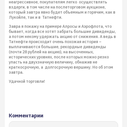
неагрессивное, покупателям легко осуществлять
вздерги, в том числе на послеторговом аукционе,
который завтра явно будет объемным и горячим, как в
Лукойле, так и в Татнефти.
Завра я покажу на примере Алросы и Аэрофлота, что
бывает, когда все хотят забрать большие дивиденды,
а потом некому удержать акцию от снижения. А ведь в
Татнефти происходит очень похожая история –
выплачиваются большие, рекордные дивиденды
(почти 28 рублей на акцию), на высоченных,
исторических уровнях, после которых можно резко
упасть на двухзначную величину, обнажив не
краткосрочную, а долгосрочную вершину. Но об этом
завтра.
Удачной торговли!
Комментарии