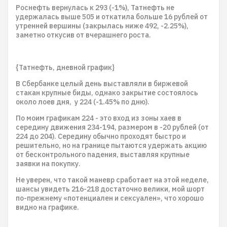
Роснефть вернулась к 293 (-1%), Татнефть не
удержалась выше 505 и откатила больше 16 рублей от
утренней вершины (закрылась ниже 492, -2.25%),
заметно откусив от вчерашнего роста.
{Татнефть, дневной график}
В Сбербанке целый день выставляли в биржевой
стакан крупные биды, однако закрытие состоялось
около лоев дня, у 224 (-1.45% по дню).
По моим графикам 224 - это вход из зоны хаев в
середину движения 234-194, размером в -20 рублей (от
224 до 204). Середину обычно проходят быстро и
решительно, но на границе пытаются удержать акцию
от бесконтрольного падения, выставляя крупные
заявки на покупку.
Не уверен, что такой маневр сработает на этой неделе,
шансы увидеть 216-218 достаточно велики, мой шорт
по-прежнему «потенциален и сексуален», что хорошо
видно на графике.