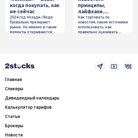
когда покупать, как
принципы,
не сейчас
лайфхаки,
инструменты
2024 год позади. Люди
Как торговать по
буквально презирают
новостям, какие источники
рынок. Но именно в такие
использовать, как
моменты открываются
правильно оценивать
долгосрочные
информацию. Также автор
возможности. Обсудим
покажет краткосрочные и
итоги года и стратегию на
среднесрочные
2025-й
торговые стратегии на
новостном потоке
Главная
Спикеры
Дивидендный календарь
Калькулятор тарифов
Статьи
Брокеры
Новости