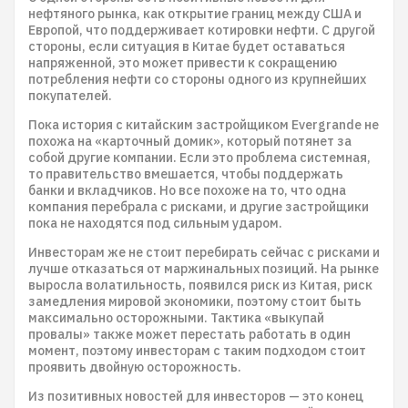
нефтяного рынка, как открытие границ между США и
Европой, что поддерживает котировки нефти. С другой
стороны, если ситуация в Китае будет оставаться
напряженной, это может привести к сокращению
потребления нефти со стороны одного из крупнейших
покупателей.
Пока история с китайским застройщиком Evergrande не
похожа на «карточный домик», который потянет за
собой другие компании. Если это проблема системная,
то правительство вмешается, чтобы поддержать
банки и вкладчиков. Но все похоже на то, что одна
компания перебрала с рисками, и другие застройщики
пока не находятся под сильным ударом.
Инвесторам же не стоит перебирать сейчас с рисками и
лучше отказаться от маржинальных позиций. На рынке
выросла волатильность, появился риск из Китая, риск
замедления мировой экономики, поэтому стоит быть
максимально осторожными. Тактика «выкупай
провалы» также может перестать работать в один
момент, поэтому инвесторам с таким подходом стоит
проявить двойную осторожность.
Из позитивных новостей для инвесторов — это конец