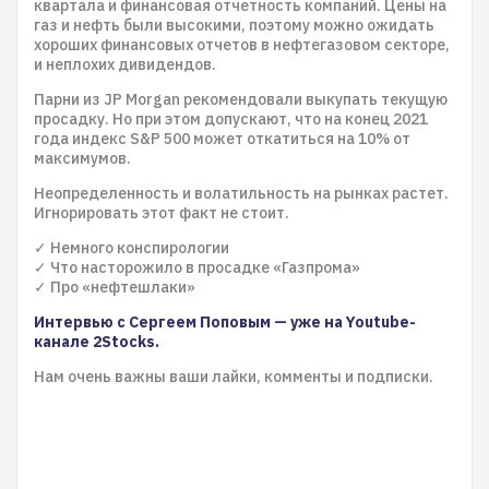
квартала и финансовая отчетность компаний. Цены на
газ и нефть были высокими, поэтому можно ожидать
хороших финансовых отчетов в нефтегазовом секторе,
и неплохих дивидендов.
Парни из JP Morgan рекомендовали выкупать текущую
просадку. Но при этом допускают, что на конец 2021
года индекс S&P 500 может откатиться на 10% от
максимумов.
Неопределенность и волатильность на рынках растет.
Игнорировать этот факт не стоит.
✓ Немного конспирологии
✓ Что насторожило в просадке «Газпрома»
✓ Про «нефтешлаки»
Интервью с Сергеем Поповым — уже на Youtube-
канале 2Stocks.
Нам очень важны ваши лайки, комменты и подписки.