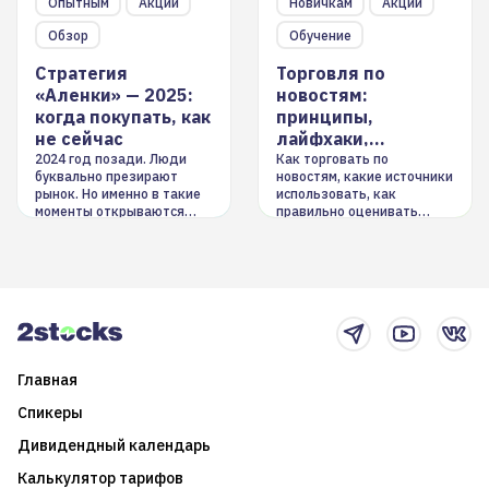
Опытным
Акции
Новичкам
Акции
Обзор
Обучение
Стратегия
Торговля по
«Аленки» — 2025:
новостям:
когда покупать, как
принципы,
не сейчас
лайфхаки,
инструменты
2024 год позади. Люди
Как торговать по
буквально презирают
новостям, какие источники
рынок. Но именно в такие
использовать, как
моменты открываются
правильно оценивать
долгосрочные
информацию. Также автор
возможности. Обсудим
покажет краткосрочные и
итоги года и стратегию на
среднесрочные
2025-й
торговые стратегии на
новостном потоке
Главная
Спикеры
Дивидендный календарь
Калькулятор тарифов