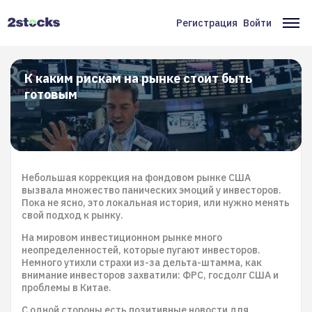
Перейти
к
Регистрация
Войти
Меню
Ос
основному
содержанию
учётной
на
записи
К каким рискам на рынке стоит быть
готовым
пользователя
Небольшая коррекция на фондовом рынке США
вызвала множество панических эмоций у инвесторов.
Пока не ясно, это локальная история, или нужно менять
свой подход к рынку.
На мировом инвестиционном рынке много
неопределенностей, которые пугают инвесторов.
Немного утихли страхи из-за дельта-штамма, как
внимание инвесторов захватили: ФРС, госдолг США и
проблемы в Китае.
С одной стороны есть позитивные новости для