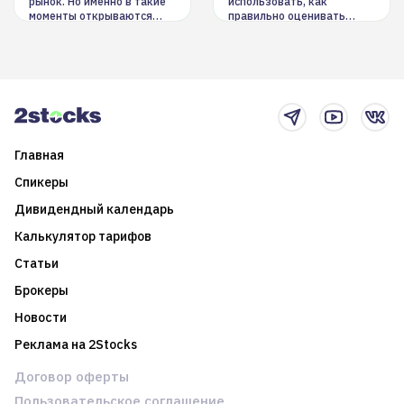
рынок. Но именно в такие
использовать, как
моменты открываются
правильно оценивать
долгосрочные
информацию. Также автор
возможности. Обсудим
покажет краткосрочные и
итоги года и стратегию на
среднесрочные
2025-й
торговые стратегии на
новостном потоке
Главная
Спикеры
Дивидендный календарь
Калькулятор тарифов
Статьи
Брокеры
Новости
Реклама на 2Stocks
Договор оферты
Пользовательское соглашение