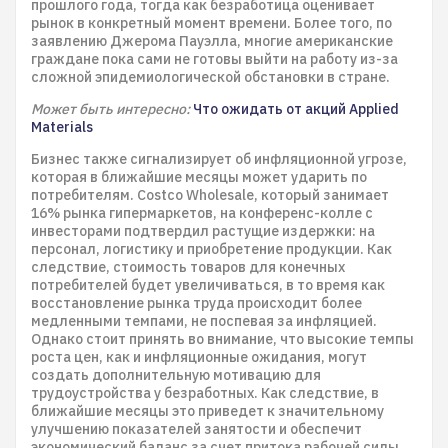
прошлого года, тогда как безработица оценивает
рынок в конкретный момент времени. Более того, по
заявлению Джерома Пауэлла, многие американские
граждане пока сами не готовы выйти на работу из-за
сложной эпидемиологической обстановки в стране.
Может быть интересно:
Что ожидать от акций Applied
Materials
Бизнес также сигнализирует об инфляционной угрозе,
которая в ближайшие месяцы может ударить по
потребителям. Costco Wholesale, который занимает
16% рынка гипермаркетов, на конференс-колле с
инвесторами подтвердил растущие издержки: на
персонал, логистику и приобретение продукции. Как
следствие, стоимость товаров для конечных
потребителей будет увеличиваться, в то время как
восстановление рынка труда происходит более
медленными темпами, не поспевая за инфляцией.
Однако стоит принять во внимание, что высокие темпы
роста цен, как и инфляционные ожидания, могут
создать дополнительную мотивацию для
трудоустройства у безработных. Как следствие, в
ближайшие месяцы это приведет к значительному
улучшению показателей занятости и обеспечит
экономический баланс за счет притока рабочей силы