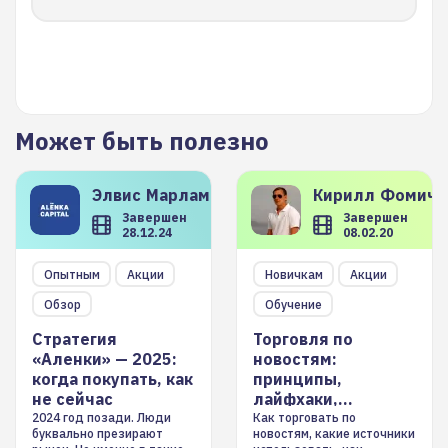
Может быть полезно
Элвис
Марламов
Кирилл
Фомиче
Завершен
Завершен
28.12.24
08.02.20
Опытным
Акции
Новичкам
Акции
Обзор
Обучение
Стратегия
Торговля по
«Аленки» — 2025:
новостям:
когда покупать, как
принципы,
не сейчас
лайфхаки,
инструменты
2024 год позади. Люди
Как торговать по
буквально презирают
новостям, какие источники