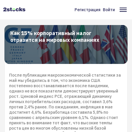
Перейти
к
Регистрация
Войти
Меню
Ос
основному
содержанию
учётной
на
записи
Как 15% корпоративный налог
отразится на мировых компаниях
пользователя
После публикации макроэкономической статистики за
май мы убедились в том, что экономика США
постепенно восстанавливается после пандемии,
однако не все показатели демонстрируют уверенный
рост. Ценовой индекс PCE, отражающий динамику
личных потребительских расходов, составил 3,6%
против 2,4% ранее. По ожиданиям, инфляция в мае
достигнет 4,6%. Безработица составила 5,8% по
сравнению с апрельским уровнем 6,1%. Однако стоит
принять во внимание тот факт, что высокие темпы
роста цен во многом обусловлены низкой базой