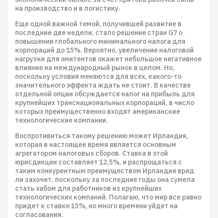
на производство и в логистику.
Еще одной важной темой, получившей развитие в
последние две недели, стало решение стран G7 о
повышении глобального минимального налога для
корпораций до 15%. Вероятно, увеличение налоговой
нагрузки для эмитентов окажет небольшое негативное
влияние на международный рынок в целом. Но,
поскольку условия меняются для всех, какого-то
значительного эффекта ждать не стоит. В качестве
отдельной опции обсуждается налог на прибыль для
крупнейших транснациональных корпораций, в число
которых преимущественно входят американские
технологические компании.
Воспротивиться такому решению может Ирландия,
которая в настоящее время является основным
агрегатором налоговых сборов. Ставка в этой
юрисдикции составляет 12,5%, и распрощаться с
таким конкурентным преимуществом Ирландия вряд
ли захочет, поскольку за последние годы она сумела
стать хабом для работников из крупнейших
технологических компаний. Полагаю, что мир все равно
придет к ставке 15%, но много времени уйдет на
согласования.