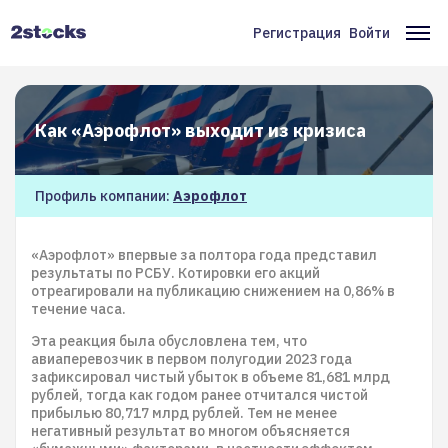
Перейти
к
Регистрация
Войти
Меню
Ос
основному
содержанию
учётной
на
записи
Как «Аэрофлот» выходит из кризиса
пользователя
Профиль компании:
Аэрофлот
«Аэрофлот» впервые за полтора года представил
результаты по РСБУ. Котировки его акций
отреагировали на публикацию снижением на 0,86% в
течение часа.
Эта реакция была обусловлена тем, что
авиаперевозчик в первом полугодии 2023 года
зафиксировал чистый убыток в объеме 81,681 млрд
рублей, тогда как годом ранее отчитался чистой
прибылью 80,717 млрд рублей. Тем не менее
негативный результат во многом объясняется