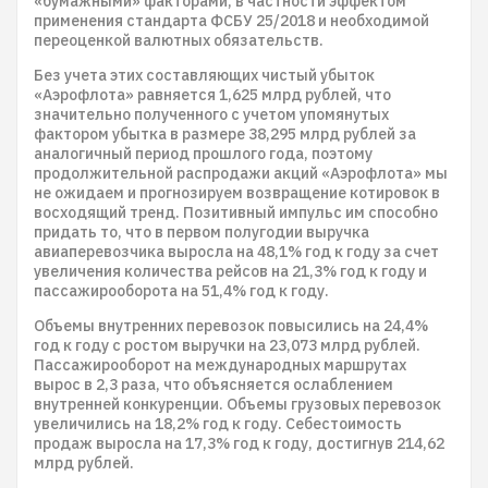
«бумажными» факторами, в частности эффектом
применения стандарта ФСБУ 25/2018 и необходимой
переоценкой валютных обязательств.
Без учета этих составляющих чистый убыток
«Аэрофлота» равняется 1,625 млрд рублей, что
значительно полученного с учетом упомянутых
фактором убытка в размере 38,295 млрд рублей за
аналогичный период прошлого года, поэтому
продолжительной распродажи акций «Аэрофлота» мы
не ожидаем и прогнозируем возвращение котировок в
восходящий тренд. Позитивный импульс им способно
придать то, что в первом полугодии выручка
авиаперевозчика выросла на 48,1% год к году за счет
увеличения количества рейсов на 21,3% год к году и
пассажирооборота на 51,4% год к году.
Объемы внутренних перевозок повысились на 24,4%
год к году с ростом выручки на 23,073 млрд рублей.
Пассажирооборот на международных маршрутах
вырос в 2,3 раза, что объясняется ослаблением
внутренней конкуренции. Объемы грузовых перевозок
увеличились на 18,2% год к году. Себестоимость
продаж выросла на 17,3% год к году, достигнув 214,62
млрд рублей.