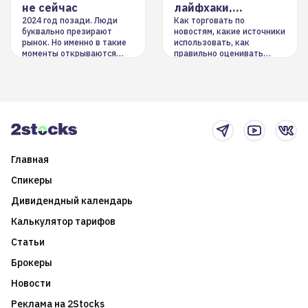
не сейчас
лайфхаки,
инструменты
2024 год позади. Люди
Как торговать по
буквально презирают
новостям, какие источники
рынок. Но именно в такие
использовать, как
моменты открываются
правильно оценивать
долгосрочные
информацию. Также автор
возможности. Обсудим
покажет краткосрочные и
итоги года и стратегию на
среднесрочные
2025-й
торговые стратегии на
новостном потоке
Главная
Спикеры
Дивидендный календарь
Калькулятор тарифов
Статьи
Брокеры
Новости
Реклама на 2Stocks