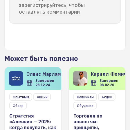
зарегистрируйтесь, чтобы
оставлять комментарии
Может быть полезно
Элвис
Марламов
Кирилл
Фомиче
Завершен
Завершен
28.12.24
08.02.20
Опытным
Акции
Новичкам
Акции
Обзор
Обучение
Стратегия
Торговля по
«Аленки» — 2025:
новостям:
когда покупать, как
принципы,