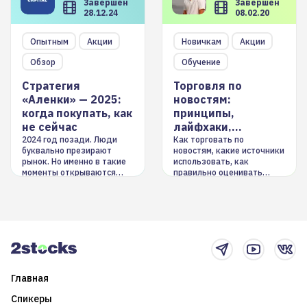
Завершен
Завершен
28.12.24
08.02.20
Опытным
Акции
Новичкам
Акции
Обзор
Обучение
Стратегия
Торговля по
«Аленки» — 2025:
новостям:
когда покупать, как
принципы,
не сейчас
лайфхаки,
инструменты
2024 год позади. Люди
Как торговать по
буквально презирают
новостям, какие источники
рынок. Но именно в такие
использовать, как
моменты открываются
правильно оценивать
долгосрочные
информацию. Также автор
возможности. Обсудим
покажет краткосрочные и
итоги года и стратегию на
среднесрочные
2025-й
торговые стратегии на
новостном потоке
Главная
Спикеры