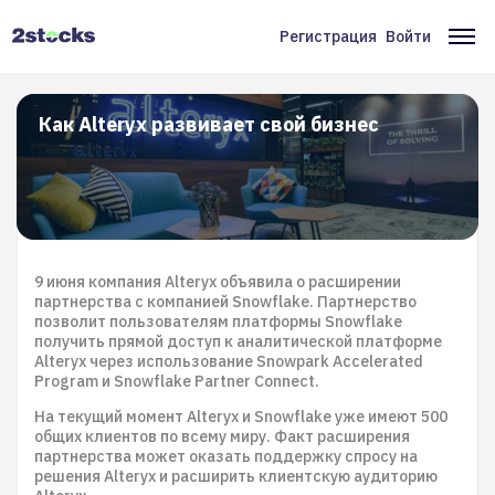
Перейти
к
Регистрация
Войти
Меню
Ос
основному
содержанию
учётной
на
записи
Как Alteryx развивает свой бизнес
пользователя
9 июня компания Alteryx объявила о расширении
партнерства с компанией Snowflake. Партнерство
позволит пользователям платформы Snowflake
получить прямой доступ к аналитической платформе
Alteryx через использование Snowpark Accelerated
Program и Snowflake Partner Connect.
На текущий момент Alteryx и Snowflake уже имеют 500
общих клиентов по всему миру. Факт расширения
партнерства может оказать поддержку спросу на
решения Alteryx и расширить клиентскую аудиторию