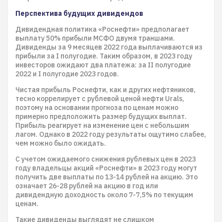
Перспектива будущих дивидендов
Дивидендная политика «Роснефти» предполагает
выплату 50% прибыли МСФО двумя траншами.
Дивиденды за 9 месяцев 2022 года выплачиваются из
прибыли за I полугодие. Таким образом, в 2023 году
инвесторов ожидают два платежа: за II полугодие
2022 и I полугодие 2023 годов.
Чистая прибыль Роснефти, как и других нефтяников,
тесно коррелирует с рублевой ценой нефти Urals,
поэтому на основании прогноза по ценам можно
примерно предположить размер будущих выплат.
Прибыль реагирует на изменение цен с небольшим
лагом. Однако в 2022 году результаты ощутимо слабее,
чем можно было ожидать.
С учетом ожидаемого снижения рублевых цен в 2023
году владельцы акций «Роснефти» в 2023 году могут
получить две выплаты по 13-14 рублей на акцию. Это
означает 26-28 рублей на акцию в год или
дивидендную доходность около 7-7,5% по текущим
ценам.
Такие дивиденды выглядят не слишком