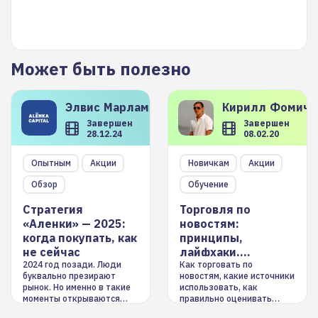
Может быть полезно
Элвис
Марламов
Кирилл
Фомиче
Завершен
Завершен
28.12.24
08.02.20
Опытным
Акции
Новичкам
Акции
Обзор
Обучение
Стратегия
Торговля по
«Аленки» — 2025:
новостям:
когда покупать, как
принципы,
не сейчас
лайфхаки,
инструменты
2024 год позади. Люди
Как торговать по
буквально презирают
новостям, какие источники
рынок. Но именно в такие
использовать, как
моменты открываются
правильно оценивать
долгосрочные
информацию. Также автор