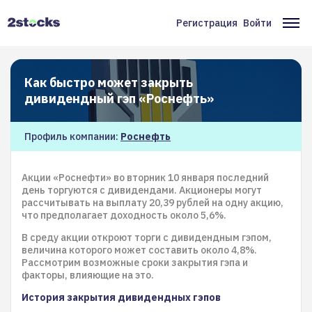
Перейти
к
Регистрация
Войти
Меню
Ос
основному
содержанию
учётной
на
записи
Как быстро может закрыть
пользователя
дивидендный гэп «Роснефть»
Профиль компании:
Роснефть
Акции «Роснефти» во вторник 10 января последний
день торгуются с дивидендами. Акционеры могут
рассчитывать на выплату 20,39 рублей на одну акцию,
что предполагает доходность около 5,6%.
В среду акции откроют торги с дивидендным гэпом,
величина которого может составить около 4,8%.
Рассмотрим возможные сроки закрытия гэпа и
факторы, влияющие на это.
История закрытия дивидендных гэпов