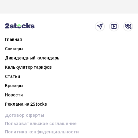
возможности. Обсудим
покажет краткосрочные и
итоги года и стратегию на
среднесрочные
2025-й
торговые стратегии на
новостном потоке
Главная
Спикеры
Дивидендный календарь
Калькулятор тарифов
Статьи
Брокеры
Новости
Реклама на 2Stocks
Договор оферты
Пользовательское соглашение
Политика конфиденциальности