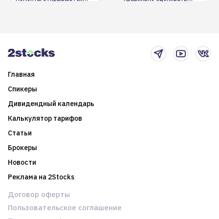
долгосрочные
информацию. Также автор
возможности. Обсудим
покажет краткосрочные и
итоги года и стратегию на
среднесрочные
2025-й
торговые стратегии на
новостном потоке
Главная
Спикеры
Дивидендный календарь
Калькулятор тарифов
Статьи
Брокеры
Новости
Реклама на 2Stocks
Договор оферты
Пользовательское соглашение