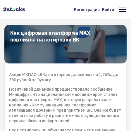
Перейти
к
Регистрация
Войти
Меню
Ос
основному
содержанию
учётной
на
записи
Как цифровая платформа MAX
повлияла на котировки ВК
пользователя
Акции МКПАО «ВК» во вторник дорожают на 1,76%, до
330 рублей за бумагу.
Позитивной динамике предшествовало сообщение
Минцифры, что национальным мессенджером станет
цифровая платформа MAX, которую разрабатывает
компания «Коммуникационная платформа»,
являющаяся дочерним предприятием ВК. Она же будет
отвечать за работу и развитие многофункционального
сервиса обмена информацией.
Рост котировок ВК объясняется тем, что назначение