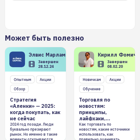
Может быть полезно
Элвис
Марламов
Кирилл
Фомиче
Завершен
Завершен
28.12.24
08.02.20
Опытным
Акции
Новичкам
Акции
Обзор
Обучение
Стратегия
Торговля по
«Аленки» — 2025:
новостям:
когда покупать, как
принципы,
не сейчас
лайфхаки,
инструменты
2024 год позади. Люди
Как торговать по
буквально презирают
новостям, какие источники
рынок. Но именно в такие
использовать, как
моменты открываются
правильно оценивать