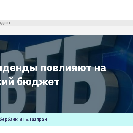
бюджет
иденды повлияют на
кий бюджет
бербанк
,
ВТБ
,
Газпром