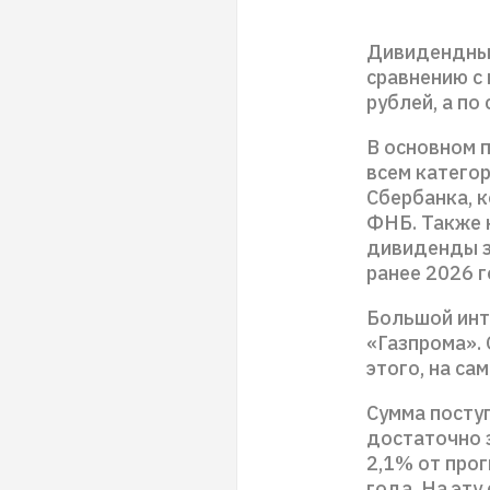
Дивидендные
сравнению с
рублей, а по
В основном 
всем катего
Сбербанка, к
ФНБ. Также 
дивиденды за
ранее 2026 
Большой инт
«Газпрома».
этого, на са
Сумма посту
достаточно 
2,1% от про
года. На эту