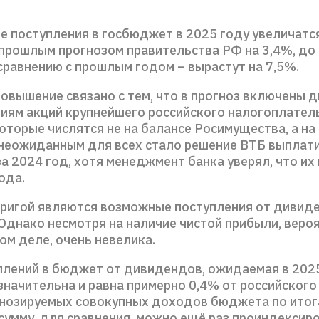
 поступления в госбюджет в 2025 году увеличатс
 прошлым прогнозом правительства РФ на 3,4%, до
 сравнению с прошлым годом – вырастут на 7,5%.
повышение связано с тем, что в прогноз включены 
риям акций крупнейшего российского налогоплате
оторые числятся не на балансе Росимущества, а на
неожиданным для всех стало решение ВТБ выплат
 2024 год, хотя менеджмент банка уверял, что их
года.
ригой являются возможные поступления от дивид
 Однако несмотря на наличие чистой прибыли, веро
мом деле, очень невелика.
плений в бюджет от дивидендов, ожидаемая в 2025
значительна и равна примерно 0,4% от российского
гнозируемых совокупных доходов бюджета по итог
 сумму, для сравнения, можно ещё раз проиндексир