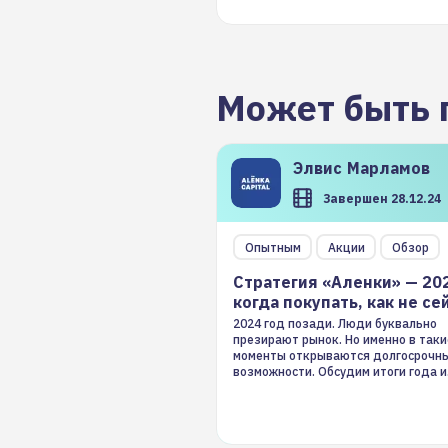
Может быть 
Элвис
Марламов
Завершен 28.12.24
Опытным
Акции
Обзор
Стратегия «Аленки» — 20
когда покупать, как не се
2024 год позади. Люди буквально
презирают рынок. Но именно в таки
моменты открываются долгосрочн
возможности. Обсудим итоги года и
стратегию на 2025-й