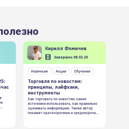
полезно
Кирилл
Фомичев
Завершен 08.02.20
Новичкам
Акции
Обучение
25:
Торговля по новостям:
йчас
принципы, лайфхаки,
инструменты
е
Как торговать по новостям, какие
ые
источники использовать, как правильно
оценивать информацию. Также автор
покажет краткосрочные и среднесрочные
торговые стратегии на новостном потоке