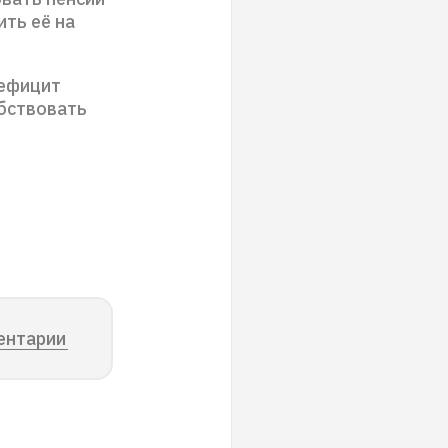
ить её на
дефицит
бствовать
ентарии