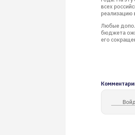
всех российс
реализацию 
Любые допол
бюджета ожи
его сокраще
Комментари
Войд