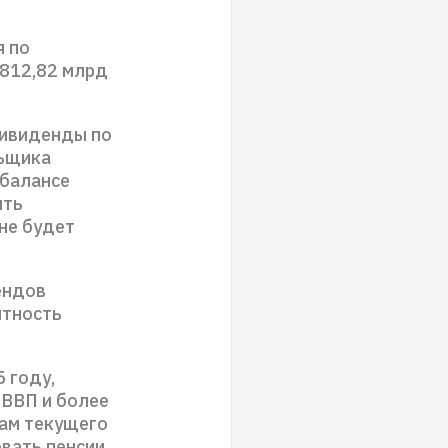
я по
 812,82 млрд
дивиденды по
льщика
 балансе
ить
 не будет
ендов
ятность
 году,
 ВВП и более
ам текущего
овать пенсии