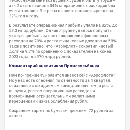
техобслуживание воздушных судов и оплату труда –
эти 2 статьи заняли 34% операционных расходов без
учета топлива. Затраты на авиатопливо выросли на
37% год к году.
В результате операционная прибыль упала на 82%, до
13,3 млрд рублей. Однако группе удалось получить
чистую прибыль за счет сокращения финансовых
расходов на 70% и роста финансовых доходов на 58%.
Также позитивно, что «Аэрофлот» сократил чистый
долг на 9,7% по сравнению с показателем на конец
2023 года, до 570 млрд рублей.
Комментарий аналитиков Промсвязьбанка
Нам по-прежнему нравится инвесткейс «Аэрофлота».
Но у нас есть опасения по отчетности за 4 квартал,
связанные с ожидаемым замедлением темпа роста
выручки, ростом операционных расходов и
возможными отрицательными валютными
переоценками из-за ослабления рубля.
Сохраняем таргет по бумагам прежним: 72 рублей за
акцию.