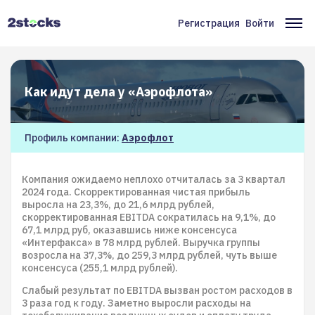
Перейти
к
Регистрация
Войти
Меню
Ос
основному
содержанию
учётной
на
записи
Как идут дела у «Аэрофлота»
пользователя
Профиль компании:
Аэрофлот
Компания ожидаемо неплохо отчиталась за 3 квартал
2024 года. Скорректированная чистая прибыль
выросла на 23,3%, до 21,6 млрд рублей,
скорректированная EBITDA сократилась на 9,1%, до
67,1 млрд руб, оказавшись ниже консенсуса
«Интерфакса» в 78 млрд рублей. Выручка группы
возросла на 37,3%, до 259,3 млрд рублей, чуть выше
консенсуса (255,1 млрд рублей).
Слабый результат по EBITDA вызван ростом расходов в
3 раза год к году. Заметно выросли расходы на