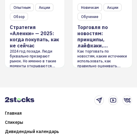
Опытным
Акции
Новичкам
Акции
Обзор
Обучение
Стратегия
Торговля по
«Аленки» — 2025:
новостям:
когда покупать, как
принципы,
не сейчас
лайфхаки,
инструменты
2024 год позади. Люди
Как торговать по
буквально презирают
новостям, какие источники
рынок. Но именно в такие
использовать, как
моменты открываются
правильно оценивать
долгосрочные
информацию. Также автор
возможности. Обсудим
покажет краткосрочные и
итоги года и стратегию на
среднесрочные
2025-й
торговые стратегии на
новостном потоке
Главная
Спикеры
Дивидендный календарь