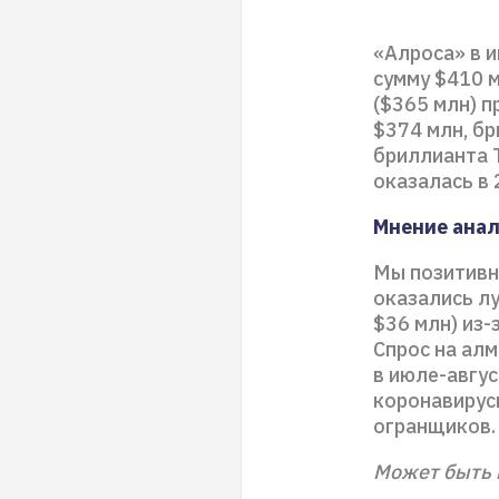
«Алроса» в 
сумму $410 м
($365 млн) 
$374 млн, бр
бриллианта T
оказалась в 
Мнение ана
Мы позитивн
оказались л
$36 млн) из-
Спрос на алм
в июле-авгу
коронавирусн
огранщиков.
Может быть 