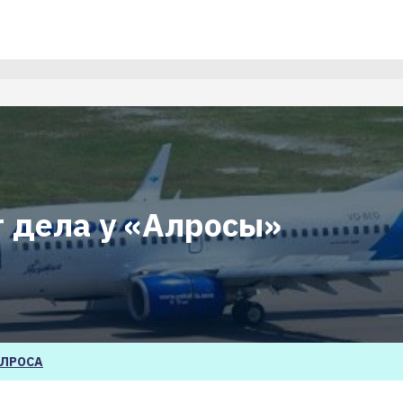
т дела у «Алросы»
ЛРОСА