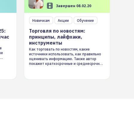
Завершен 08.02.20
Новичкам
Акции
Обучение
25:
Торговля по новостям:
йчас
принципы, лайфхаки,
инструменты
е
Как торговать по новостям, какие
ые
источники использовать, как правильно
оценивать информацию. Также автор
покажет краткосрочные и среднесрочные
торговые стратегии на новостном потоке