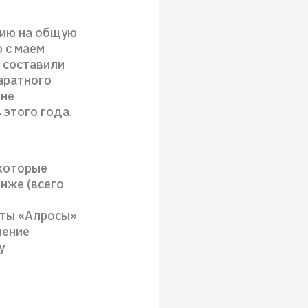
цию на общую
 с маем
 составили
каратного
юне
 этого года.
 которые
иже (всего
аты «Алросы»
чение
у