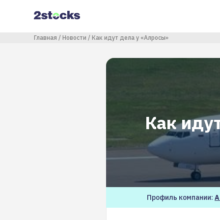
Перейти
к
основному
содержанию
Строка навигации
Главная
Новости
Как идут дела у «Алросы»
Как иду
Профиль компании:
А