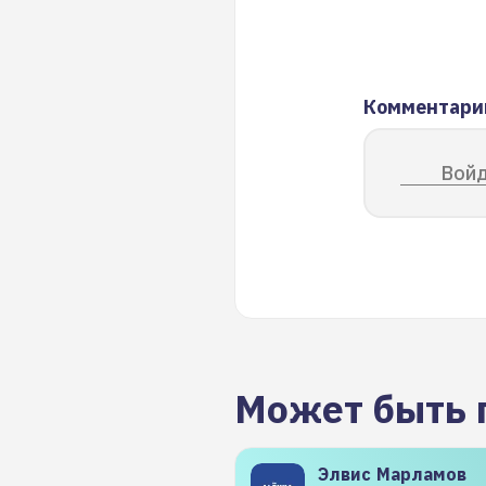
Комментари
Войд
Может быть 
Элвис
Марламов