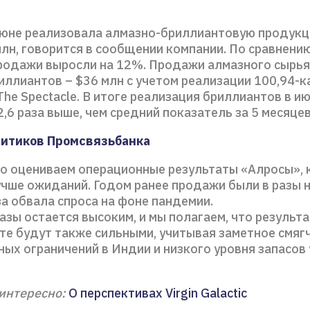
июне реализовала алмазно-бриллиантовую продук
лн, говорится в сообщении компании. По сравнению
продажи выросли на 12%. Продажи алмазного сырья
иллиантов – $36 млн с учетом реализации 100,94-
he Spectacle. В итоге реализация бриллиантов в и
2,6 раза выше, чем средний показатель за 5 месяцев
литиков Промсвязьбанка
о оцениваем операционные результаты «Алросы»,
учше ожиданий. Годом ранее продажи были в разы н
за обвала спроса на фоне пандемии.
азы остается высоким, и мы полагаем, что результ
сте будут также сильными, учитывая заметное смяг
ых ограничений в Индии и низкого уровня запасов 
интересно:
О перспективах Virgin Galactic