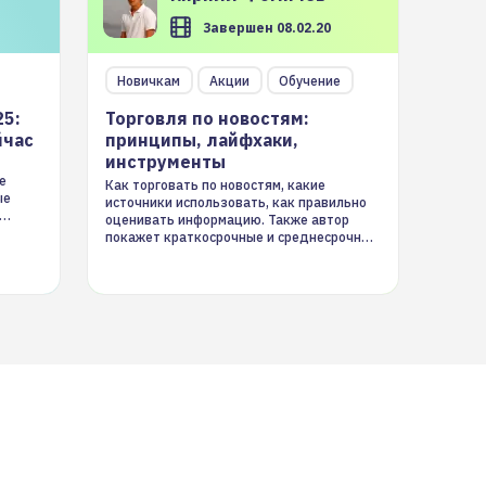
Завершен 08.02.20
Новичкам
Акции
Обучение
25:
Торговля по новостям:
йчас
принципы, лайфхаки,
инструменты
е
Как торговать по новостям, какие
ые
источники использовать, как правильно
оценивать информацию. Также автор
покажет краткосрочные и среднесрочные
торговые стратегии на новостном потоке