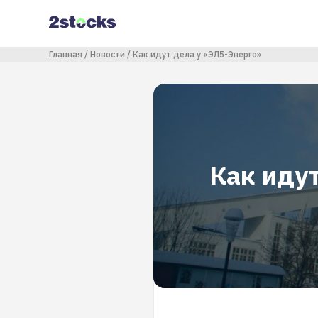
Перейти
к
основному
содержанию
Строка навигации
Главная
Новости
Как идут дела у «ЭЛ5-Энерго»
Как иду