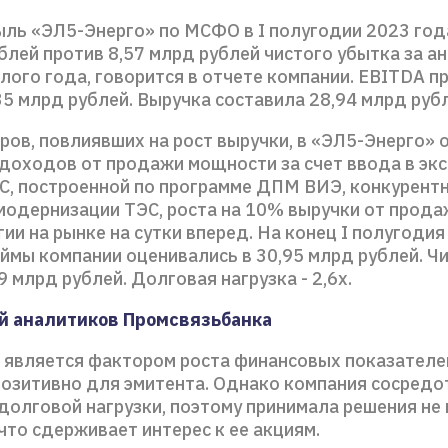
ыль «ЭЛ5-Энерго» по МСФО в I полугодии 2023 год
блей против 8,57 млрд рублей чистого убытка за а
лого года, говорится в отчете компании. EBITDA п
35 млрд рублей. Выручка составила 28,94 млрд рубл
ров, повлиявших на рост выручки, в «ЭЛ5-Энерго» 
 доходов от продажи мощности за счет ввода в эк
С, построенной по программе ДПМ ВИЭ, конкурент
модернизации ТЭС, роста на 10% выручки от прода
ии на рынке на сутки вперед. На конец I полугодия
аймы компании оценивались в 30,95 млрд рублей. Ч
9 млрд рублей. Долговая нагрузка - 2,6x.
й аналитиков Промсвязьбанка
 является фактором роста финансовых показателе
 позитивно для эмитента. Однако компания сосредо
долговой нагрузки, поэтому принимала решения не
то сдерживает интерес к ее акциям.