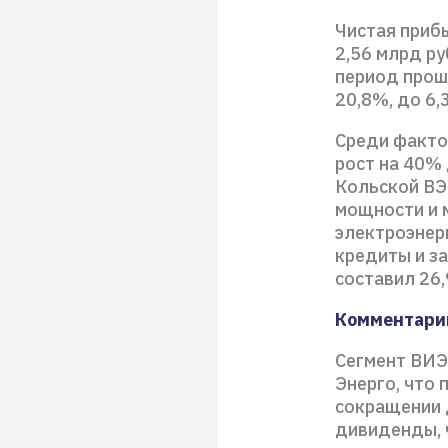
Чистая приб
2,56 млрд ру
период прош
20,8%, до 6,
Среди факто
рост на 40%
Кольской ВЭ
мощности и 
электроэнерг
кредиты и з
составил 26,
Комментари
Сегмент ВИЭ
Энерго, что
сокращении 
дивиденды, ч