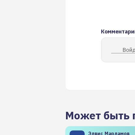
Комментари
Войд
Может быть 
Элвис
Марламов