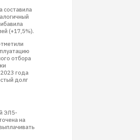
а составила
налогичный
рибавила
ей (+17,5%).
отметили
сплуатацию
ного отбора
жи
 2023 года
истый долг
й ЭЛ5-
точена на
 выплачивать