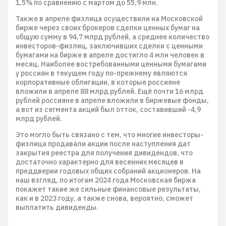
1,5% по сравнению с мартом до 55,9 млн.
Также в апреле физлица осуществили на Московской
бирже через своих брокеров сделки ценных бумаг на
общую сумму в 94,7 млрд рублей, а среднее количество
инвесторов-физлиц, заключивших сделки с ценными
бумагами на бирже в апреле достигло 4 млн человек в
месяц. Наиболее востребованными ценными бумагами
у россиян в текущем году по-прежнему являются
корпоративные облигации, в которые россияне
вложили в апреле 88 млрд рублей. Ещё почти 16 млрд
рублей россияне в апреле вложили в биржевые фонды,
а вот из сегмента акций был отток, составивший -4,9
млрд рублей.
Это могло быть связано с тем, что многие инвесторы-
физлица продавали акции после наступления дат
закрытия реестра для получения дивидендов, что
достаточно характерно для весенних месяцев в
преддверии годовых общих собраний акционеров. На
наш взгляд, по итогам 2024 года Московская биржа
покажет такие же сильные финансовые результаты,
как и в 2023 году, а также снова, вероятно, сможет
выплатить дивиденды.