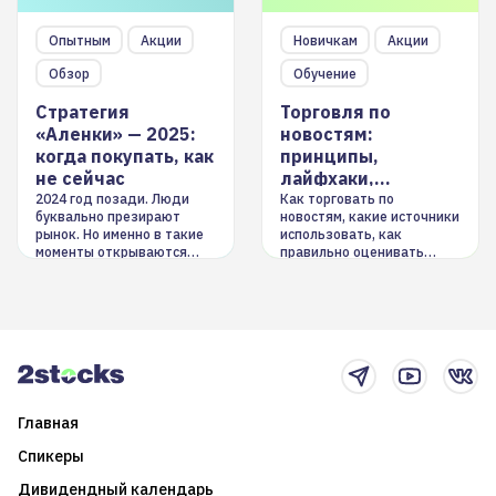
Опытным
Акции
Новичкам
Акции
Обзор
Обучение
Стратегия
Торговля по
«Аленки» — 2025:
новостям:
когда покупать, как
принципы,
не сейчас
лайфхаки,
инструменты
2024 год позади. Люди
Как торговать по
буквально презирают
новостям, какие источники
рынок. Но именно в такие
использовать, как
моменты открываются
правильно оценивать
долгосрочные
информацию. Также автор
возможности. Обсудим
покажет краткосрочные и
итоги года и стратегию на
среднесрочные
2025-й
торговые стратегии на
новостном потоке
Главная
Спикеры
Дивидендный календарь