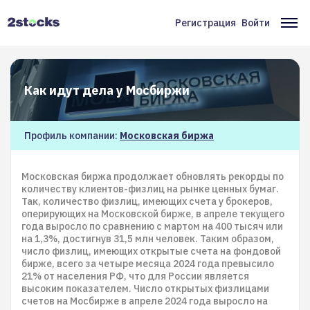
Перейти
к
Регистрация
Войти
Меню
Ос
основному
содержанию
учётной
на
записи
Как идут дела у Мосбиржи
пользователя
Профиль компании:
Московская биржа
Московская биржа продолжает обновлять рекорды по
количеству клиентов-физлиц на рынке ценных бумаг.
Так, количество физлиц, имеющих счета у брокеров,
оперирующих на Московской бирже, в апреле текущего
года выросло по сравнению с мартом на 400 тысяч или
на 1,3%, достигнув 31,5 млн человек. Таким образом,
число физлиц, имеющих открытые счета на фондовой
бирже, всего за четыре месяца 2024 года превысило
21% от населения РФ, что для России является
высоким показателем. Число открытых физлицами
счетов на Мосбирже в апреле 2024 года выросло на