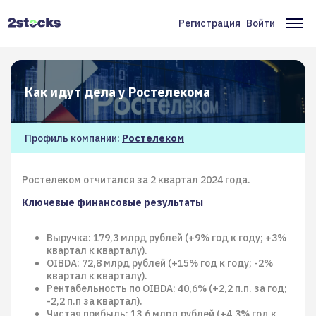
Перейти
к
Регистрация
Войти
Меню
Ос
основному
содержанию
учётной
на
записи
Как идут дела у Ростелекома
пользователя
Профиль компании:
Ростелеком
Ростелеком отчитался за 2 квартал 2024 года.
Ключевые финансовые результаты
Выручка: 179,3 млрд рублей (+9% год к году; +3%
квартал к кварталу).
OIBDA: 72,8 млрд рублей (+15% год к году; -2%
квартал к кварталу).
Рентабельность по OIBDA: 40,6% (+2,2 п.п. за год;
-2,2 п.п за квартал).
Чистая прибыль: 13,6 млрд рублей (+4,3% год к