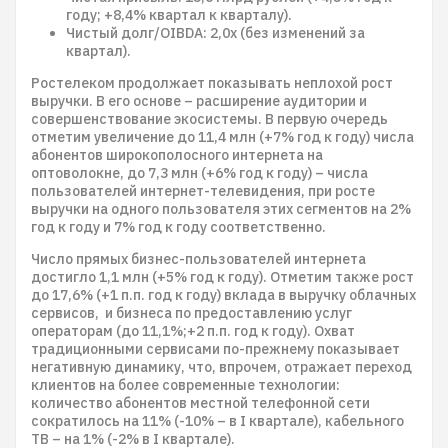
году; +8,4% квартал к кварталу).
Чистый долг/OIBDA: 2,0х (без изменений за
квартал).
Ростелеком продолжает показывать неплохой рост
выручки. В его основе – расширение аудитории и
совершенствование экосистемы. В первую очередь
отметим увеличение до 11,4 млн (+7% год к году) числа
абонентов широкополосного интернета на
оптоволокне, до 7,3 млн (+6% год к году) – числа
пользователей интернет-телевидения, при росте
выручки на одного пользователя этих сегментов на 2%
год к году и 7% год к году соответственно.
Число прямых бизнес-пользователей интернета
достигло 1,1 млн (+5% год к году). Отметим также рост
до 17,6% (+1 п.п. год к году) вклада в выручку облачных
сервисов, и бизнеса по предоставлению услуг
операторам (до 11,1%;+2 п.п. год к году). Охват
традиционными сервисами по-прежнему показывает
негативную динамику, что, впрочем, отражает переход
клиентов на более современные технологии:
количество абонентов местной телефонной сети
сократилось на 11% (-10% – в I квартале), кабельного
ТВ – на 1% (-2% в I квартале).