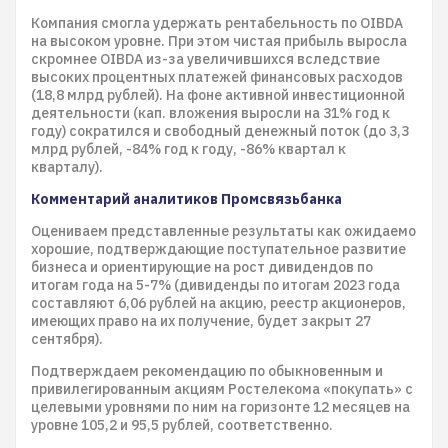
Компания смогла удержать рентабельность по OIBDA
на высоком уровне. При этом чистая прибыль выросла
скромнее OIBDA из-за увеличившихся вследствие
высоких процентных платежей финансовых расходов
(18,8 млрд рублей). На фоне активной инвестиционной
деятельности (кап. вложения выросли на 31% год к
году) сократился и свободный денежный поток (до 3,3
млрд рублей, -84% год к году, -86% квартал к
кварталу).
Комментарий аналитиков Промсвязьбанка
Оцениваем представленные результаты как ожидаемо
хорошие, подтверждающие поступательное развитие
бизнеса и ориентирующие на рост дивидендов по
итогам года на 5-7% (дивиденды по итогам 2023 года
составляют 6,06 рублей на акцию, реестр акционеров,
имеющих право на их получение, будет закрыт 27
сентября).
Подтверждаем рекомендацию по обыкновенным и
привилегированным акциям Ростелекома «покупать» с
целевыми уровнями по ним на горизонте 12 месяцев на
уровне 105,2 и 95,5 рублей, соответственно.