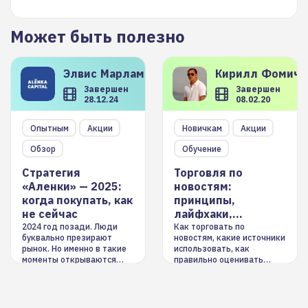
Может быть полезно
Элвис
Марламов
Кирилл
Фомиче
Завершен
Завершен
28.12.24
08.02.20
Опытным
Акции
Новичкам
Акции
Обзор
Обучение
Стратегия
Торговля по
«Аленки» — 2025:
новостям:
когда покупать, как
принципы,
не сейчас
лайфхаки,
инструменты
2024 год позади. Люди
Как торговать по
буквально презирают
новостям, какие источники
рынок. Но именно в такие
использовать, как
моменты открываются
правильно оценивать
долгосрочные
информацию. Также автор
возможности. Обсудим
покажет краткосрочные и
итоги года и стратегию на
среднесрочные
2025-й
торговые стратегии на