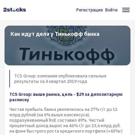
Перейти
к
Регистрация
Войти
Меню
Ос
основному
содержанию
учётной
на
записи
Как идут дела у Тинькофф банка
пользователя
TCS Group: компания опубликовала сильные
результаты за 4 квартал 2019 года
TCS Group: выше рынка, цель - $29 за депозитарную
расписку
Чистая прибыль банка увеличилась на 27% г/г до 11
млрд рублей (на 6% выше консенсуса),
подразумеваемый RoE составил 49%. Чистый
процентный доход вырос на 46% г/г до 23,6 млрд руб.
на фоне быстрого роста кредитного портфеля (+65%г/