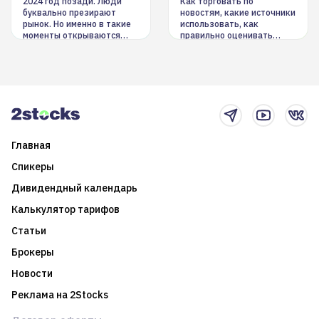
инструменты
2024 год позади. Люди
Как торговать по
буквально презирают
новостям, какие источники
рынок. Но именно в такие
использовать, как
моменты открываются
правильно оценивать
долгосрочные
информацию. Также автор
возможности. Обсудим
покажет краткосрочные и
итоги года и стратегию на
среднесрочные
2025-й
торговые стратегии на
новостном потоке
Главная
Спикеры
Дивидендный календарь
Калькулятор тарифов
Статьи
Брокеры
Новости
Реклама на 2Stocks