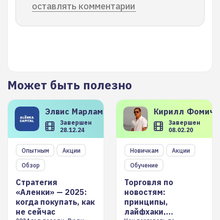
оставлять комментарии
Может быть полезно
Элвис
Марламов
Кирилл
Фомиче
Завершен
Завершен
28.12.24
08.02.20
Опытным
Акции
Новичкам
Акции
Обзор
Обучение
Стратегия
Торговля по
«Аленки» — 2025:
новостям:
когда покупать, как
принципы,
не сейчас
лайфхаки,