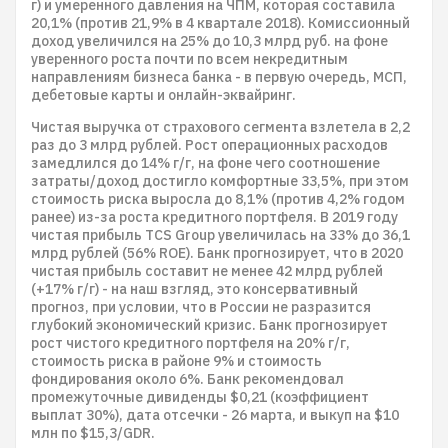
г) и умеренного давления на ЧПМ, которая составила
20,1% (против 21,9% в 4 квартале 2018). Комиссионный
доход увеличился на 25% до 10,3 млрд руб. на фоне
уверенного роста почти по всем некредитным
направлениям бизнеса банка - в первую очередь, МСП,
дебетовые карты и онлайн-эквайринг.
Чистая выручка от страхового сегмента взлетела в 2,2
раз до 3 млрд рублей. Рост операционных расходов
замедлился до 14% г/г, на фоне чего соотношение
затраты/доход достигло комфортные 33,5%, при этом
стоимость риска выросла до 8,1% (против 4,2% годом
ранее) из-за роста кредитного портфеля. В 2019 году
чистая прибыль TCS Group увеличилась на 33% до 36,1
млрд рублей (56% ROE). Банк прогнозирует, что в 2020
чистая прибыль составит не менее 42 млрд рублей
(+17% г/г) - на наш взгляд, это консервативный
прогноз, при условии, что в России не разразится
глубокий экономический кризис. Банк прогнозирует
рост чистого кредитного портфеля на 20% г/г,
стоимость риска в районе 9% и стоимость
фондирования около 6%. Банк рекомендовал
промежуточные дивиденды $0,21 (коэффициент
выплат 30%), дата отсечки - 26 марта, и выкуп на $10
млн по $15,3/GDR.