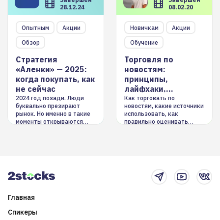
28.12.24
08.02.20
Опытным
Акции
Новичкам
Акции
Обзор
Обучение
Стратегия
Торговля по
«Аленки» — 2025:
новостям:
когда покупать, как
принципы,
не сейчас
лайфхаки,
инструменты
2024 год позади. Люди
Как торговать по
буквально презирают
новостям, какие источники
рынок. Но именно в такие
использовать, как
моменты открываются
правильно оценивать
долгосрочные
информацию. Также автор
возможности. Обсудим
покажет краткосрочные и
итоги года и стратегию на
среднесрочные
2025-й
торговые стратегии на
новостном потоке
Главная
Спикеры