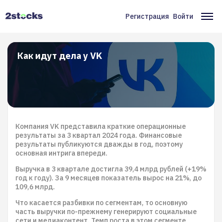
Перейти
к
Регистрация
Войти
Меню
Ос
основному
содержанию
учётной
на
записи
Как идут дела у VK
пользователя
Компания VK представила краткие операционные
результаты за 3 квартал 2024 года. Финансовые
результаты публикуются дважды в год, поэтому
основная интрига впереди.
Выручка в 3 квартале достигла 39,4 млрд рублей (+19%
год к году). За 9 месяцев показатель вырос на 21%, до
109,6 млрд.
Что касается разбивки по сегментам, то основную
часть выручки по-прежнему генерируют социальные
сети и медиаконтент. Темп роста в этом сегменте