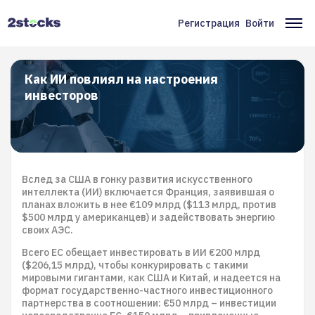
Перейти
к
Регистрация
Войти
Меню
Ос
основному
содержанию
учётной
на
записи
Как ИИ повлиял на настроения
инвесторов
пользователя
Вслед за США в гонку развития искусственного
интеллекта (ИИ) включается Франция, заявившая о
планах вложить в нее €109 млрд ($113 млрд, против
$500 млрд у американцев) и задействовать энергию
своих АЭС.
Всего ЕC обещает инвестировать в ИИ €200 млрд
($206,15 млрд), чтобы конкурировать с такими
мировыми гигантами, как США и Китай, и надеется на
формат государственно-частного инвестиционного
партнерства в соотношении: €50 млрд – инвестиции