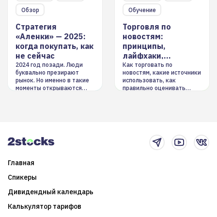
Обзор
Обучение
Стратегия
Торговля по
«Аленки» — 2025:
новостям:
когда покупать, как
принципы,
не сейчас
лайфхаки,
инструменты
2024 год позади. Люди
Как торговать по
буквально презирают
новостям, какие источники
рынок. Но именно в такие
использовать, как
моменты открываются
правильно оценивать
долгосрочные
информацию. Также автор
возможности. Обсудим
покажет краткосрочные и
итоги года и стратегию на
среднесрочные
2025-й
торговые стратегии на
новостном потоке
Главная
Спикеры
Дивидендный календарь
Калькулятор тарифов