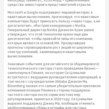
непосредственно ЕС, €150 млрд – привлеченные
средства инвесторов и представителей отрасли.
Microsoft и Google подогревают мировой интерес к
квантовым вычислениям, прогнозируя, что квантовые
компьютеры будут приносить пользу «через годы, а не
десятилетия», обостряя конкуренцию с Nvidia.
Генеральный директор Nvidia Дженсен Хуанг ранее
утверждал, что этой технологии нужно ещё два
десятилетия, чтобы превзойти чипы его компании,
которые являются основой ИИ. Прозвучавшие
прогнозы спровоцировали рост акций по широкому
спектру компаний, занимающихся квантовыми
вычислениями.
Знаковым событием для китайского (и общемирового)
технологического сектора стало проведение бизнес–
симпозиума в Пекине, на котором Си Цзиньпин
встретился с ведущими руководителями корпораций, в
том числе с соучредителем Alibaba Джеком Ма.
Bloomberg назвал это самым убедительным признаком
изменения позиции Пекина в сторону поддержки
частного сектора после серии жестких мер
регулирования, принятых в 2020 году. Си Цзиньпин
выразил поддержку Джеку Ма, пообещав отменить
необоснованные сборы и штрафы для частных