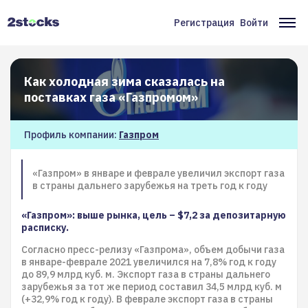
Перейти
к
Регистрация
Войти
Меню
Ос
основному
содержанию
учётной
на
записи
Как холодная зима сказалась на
пользователя
поставках газа «Газпромом»
Профиль компании:
Газпром
«Газпром» в январе и феврале увеличил экспорт газа
в страны дальнего зарубежья на треть год к году
«Газпром»: выше рынка, цель – $7,2 за депозитарную
расписку.
Согласно пресс-релизу «Газпрома», объем добычи газа
в январе-феврале 2021 увеличился на 7,8% год к году
до 89,9 млрд куб. м. Экспорт газа в страны дальнего
зарубежья за тот же период составил 34,5 млрд куб. м
(+32,9% год к году). В феврале экспорт газа в страны