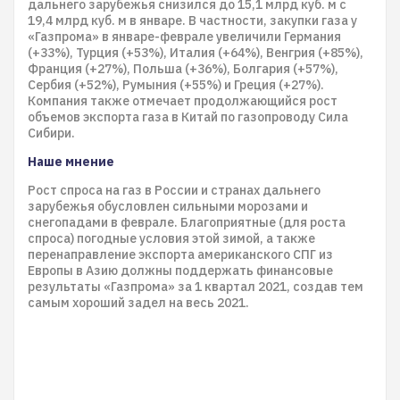
дальнего зарубежья снизился до 15,1 млрд куб. м с
19,4 млрд куб. м в январе. В частности, закупки газа у
«Газпрома» в январе-феврале увеличили Германия
(+33%), Турция (+53%), Италия (+64%), Венгрия (+85%),
Франция (+27%), Польша (+36%), Болгария (+57%),
Сербия (+52%), Румыния (+55%) и Греция (+27%).
Компания также отмечает продолжающийся рост
объемов экспорта газа в Китай по газопроводу Сила
Сибири.
Наше мнение
Рост спроса на газ в России и странах дальнего
зарубежья обусловлен сильными морозами и
снегопадами в феврале. Благоприятные (для роста
спроса) погодные условия этой зимой, а также
перенаправление экспорта американского СПГ из
Европы в Азию должны поддержать финансовые
результаты «Газпрома» за 1 квартал 2021, создав тем
самым хороший задел на весь 2021.