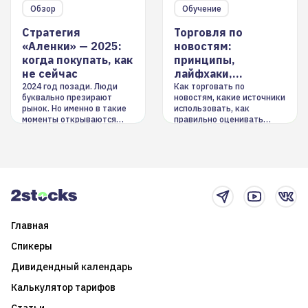
Обзор
Обучение
Стратегия
Торговля по
«Аленки» — 2025:
новостям:
когда покупать, как
принципы,
не сейчас
лайфхаки,
инструменты
2024 год позади. Люди
Как торговать по
буквально презирают
новостям, какие источники
рынок. Но именно в такие
использовать, как
моменты открываются
правильно оценивать
долгосрочные
информацию. Также автор
возможности. Обсудим
покажет краткосрочные и
итоги года и стратегию на
среднесрочные
2025-й
торговые стратегии на
новостном потоке
Главная
Спикеры
Дивидендный календарь
Калькулятор тарифов