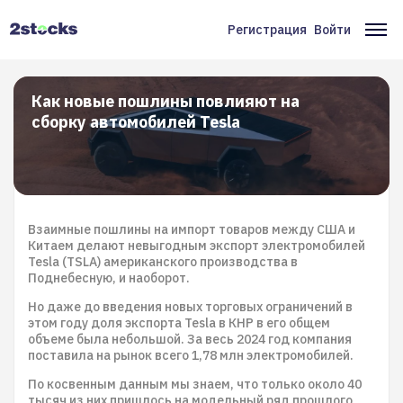
Перейти
к
Регистрация
Войти
Меню
Ос
основному
содержанию
учётной
на
записи
Как новые пошлины повлияют на
сборку автомобилей Tesla
пользователя
Взаимные пошлины на импорт товаров между США и
Китаем делают невыгодным экспорт электромобилей
Tesla (TSLA) американского производства в
Поднебесную, и наоборот.
Но даже до введения новых торговых ограничений в
этом году доля экспорта Tesla в КНР в его общем
объеме была небольшой. За весь 2024 год компания
поставила на рынок всего 1,78 млн электромобилей.
По косвенным данным мы знаем, что только около 40
тысяч из них пришлось на модельный ряд прошлого