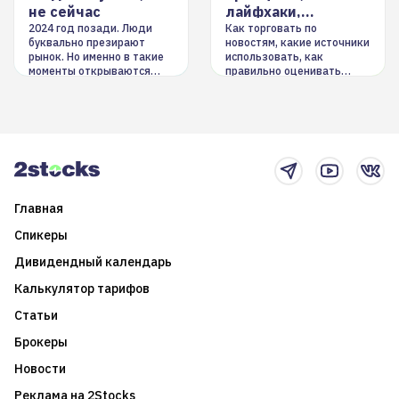
не сейчас
лайфхаки,
инструменты
2024 год позади. Люди
Как торговать по
буквально презирают
новостям, какие источники
рынок. Но именно в такие
использовать, как
моменты открываются
правильно оценивать
долгосрочные
информацию. Также автор
возможности. Обсудим
покажет краткосрочные и
итоги года и стратегию на
среднесрочные
2025-й
торговые стратегии на
новостном потоке
Главная
Спикеры
Дивидендный календарь
Калькулятор тарифов
Статьи
Брокеры
Новости
Реклама на 2Stocks