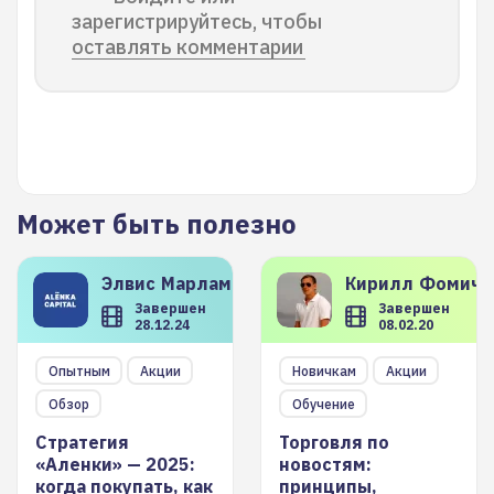
зарегистрируйтесь, чтобы
оставлять комментарии
Может быть полезно
Элвис
Марламов
Кирилл
Фомиче
Завершен
Завершен
28.12.24
08.02.20
Опытным
Акции
Новичкам
Акции
Обзор
Обучение
Стратегия
Торговля по
«Аленки» — 2025:
новостям:
когда покупать, как
принципы,