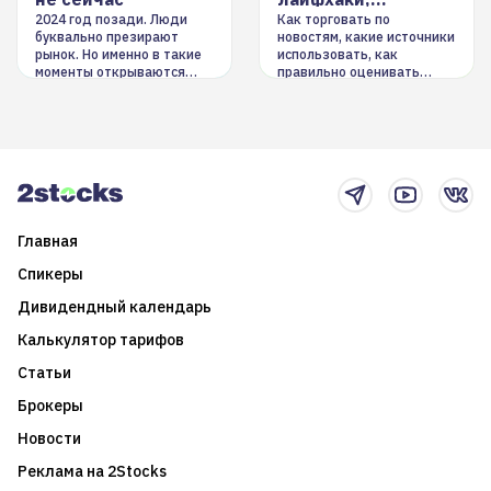
инструменты
2024 год позади. Люди
Как торговать по
буквально презирают
новостям, какие источники
рынок. Но именно в такие
использовать, как
моменты открываются
правильно оценивать
долгосрочные
информацию. Также автор
возможности. Обсудим
покажет краткосрочные и
итоги года и стратегию на
среднесрочные
2025-й
торговые стратегии на
новостном потоке
Главная
Спикеры
Дивидендный календарь
Калькулятор тарифов
Статьи
Брокеры
Новости
Реклама на 2Stocks