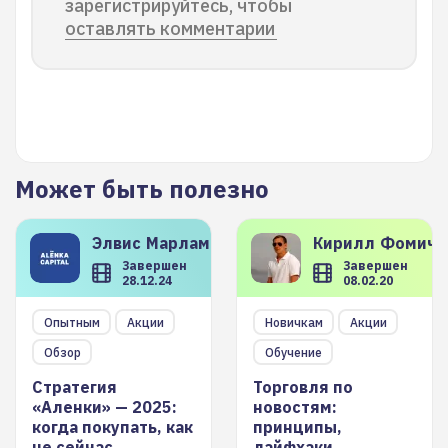
зарегистрируйтесь, чтобы
оставлять комментарии
Может быть полезно
Элвис
Марламов
Кирилл
Фомиче
Завершен
Завершен
28.12.24
08.02.20
Опытным
Акции
Новичкам
Акции
Обзор
Обучение
Стратегия
Торговля по
«Аленки» — 2025:
новостям:
когда покупать, как
принципы,
не сейчас
лайфхаки,