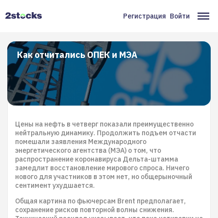
Перейти
к
Регистрация
Войти
Меню
Ос
основному
содержанию
учётной
на
записи
Как отчитались ОПЕК и МЭА
пользователя
Цены на нефть в четверг показали преимущественно
нейтральную динамику. Продолжить подъем отчасти
помешали заявления Международного
энергетического агентства (МЭА) о том, что
распространение коронавируса Дельта-штамма
замедлит восстановление мирового спроса. Ничего
нового для участников в этом нет, но общерыночный
сентимент ухудшается.
Общая картина по фьючерсам Brent предполагает,
сохранение рисков повторной волны снижения.