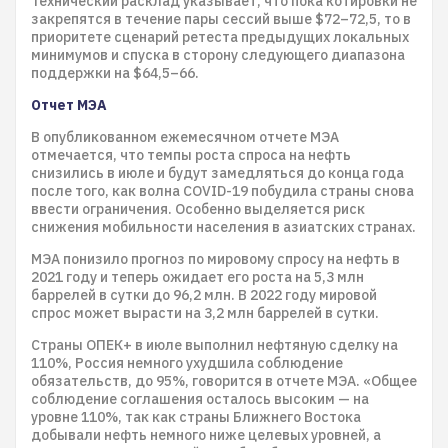
Технический расклад указывает, что пока котировки не
закрепятся в течение пары сессий выше $72–72,5, то в
приоритете сценарий ретеста предыдущих локальных
минимумов и спуска в сторону следующего диапазона
поддержки на $64,5–66.
Отчет МЭА
В опубликованном ежемесячном отчете МЭА
отмечается, что темпы роста спроса на нефть
снизились в июле и будут замедляться до конца года
после того, как волна COVID-19 побудила страны снова
ввести ограничения. Особенно выделяется риск
снижения мобильности населения в азиатских странах.
МЭА понизило прогноз по мировому спросу на нефть в
2021 году и теперь ожидает его роста на 5,3 млн
баррелей в сутки до 96,2 млн. В 2022 году мировой
спрос может вырасти на 3,2 млн баррелей в сутки.
Страны ОПЕК+ в июле выполнил нефтяную сделку на
110%, Россия немного ухудшила соблюдение
обязательств, до 95%, говорится в отчете МЭА. «Общее
соблюдение соглашения осталось высоким — на
уровне 110%, так как страны Ближнего Востока
добывали нефть немного ниже целевых уровней, а