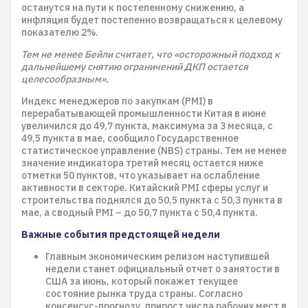
останутся на пути к постепенному снижению, а
инфляция будет постепенно возвращаться к целевому
показателю 2%.
Тем не менее Бейли считает, что «осторожный подход к
дальнейшему снятию ограничений ДКП остается
целесообразным».
Индекс менеджеров по закупкам (PMI) в
перерабатывающей промышленности Китая в июне
увеличился до 49,7 пункта, максимума за 3 месяца, с
49,5 пункта в мае, сообщило Государственное
статистическое управление (NBS) страны. Тем не менее
значение индикатора третий месяц остается ниже
отметки 50 пунктов, что указывает на ослабление
активности в секторе. Китайский PMI сферы услуг и
строительства поднялся до 50,5 пункта с 50,3 пункта в
мае, а сводный PMI – до 50,7 пункта с 50,4 пункта.
Важные события предстоящей недели
Главным экономическим релизом наступившей
недели станет официальный отчет о занятости в
США за июнь, который покажет текущее
состояние рынка труда страны. Согласно
консенсус-прогнозу, прирост числа рабочих мест в