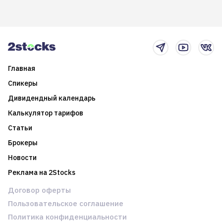
возможности. Обсудим
покажет краткосрочные и
итоги года и стратегию на
среднесрочные
2025-й
торговые стратегии на
новостном потоке
Главная
Спикеры
Дивидендный календарь
Калькулятор тарифов
Статьи
Брокеры
Новости
Реклама на 2Stocks
Договор оферты
Пользовательское соглашение
Политика конфиденциальности