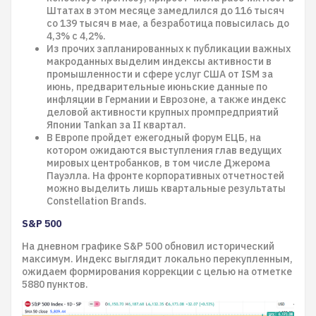
Штатах в этом месяце замедлился до 116 тысяч
со 139 тысяч в мае, а безработица повысилась до
4,3% с 4,2%.
Из прочих запланированных к публикации важных
макроданных выделим индексы активности в
промышленности и сфере услуг США от ISM за
июнь, предварительные июньские данные по
инфляции в Германии и Еврозоне, а также индекс
деловой активности крупных промпредприятий
Японии Tankan за II квартал.
В Европе пройдет ежегодный форум ЕЦБ, на
котором ожидаются выступления глав ведущих
мировых центробанков, в том числе Джерома
Пауэлла. На фронте корпоративных отчетностей
можно выделить лишь квартальные результаты
Constellation Brands.
S&P 500
На дневном графике S&P 500 обновил исторический
максимум. Индекс выглядит локально перекупленным,
ожидаем формирования коррекции с целью на отметке
5880 пунктов.