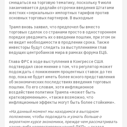
смещаться на торговую тематику, поскольку 9 июля
заканчивается дедлайн отсрочки введения Штатами
жестких «зеркальных» импортных тарифов против
основных торговых партнеров. В выходные
Трамп вновь заявил, что предпочел бы вместо
торговых сделок со странами просто в одностороннем
порядке уведомить их о введении пошлин, при этом он
не видит необходимости в продлении срока. Также
инвесторы будут следить за выступлениями глав
ведущих центробанков мира в рамках форума ЕЦБ.
Глава ФРС в ходе выступления в Конгрессе США
подтвердил свое мнение о том, что регулятор может
подождать с понижением процентных ставок до тех
пор, пока не будет иметь более ясного представления
об экономических последствиях введения торговых
пошлин. По его словам, хотя инфляционное
воздействие политики Трампа «может быть
кратковременным», «также возможно, что
инфляционные эффекты могут быть более стойкими».
«На данный момент мы находимся в выгодном
положении, чтобы подождать и узнать больше о
вероятном курсе экономики, прежде чем рассматривать
какие-либо корректировки нашей ДКП», – сказал