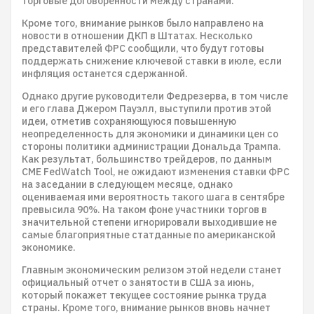
торговые договоренности между странами.
Кроме того, внимание рынков было направлено на
новости в отношении ДКП в Штатах. Несколько
представителей ФРС сообщили, что будут готовы
поддержать снижение ключевой ставки в июле, если
инфляция останется сдержанной.
Однако другие руководители Федрезерва, в том числе
и его глава Джером Пауэлл, выступили против этой
идеи, отметив сохраняющуюся повышенную
неопределенность для экономики и динамики цен со
стороны политики администрации Дональда Трампа.
Как результат, большинство трейдеров, по данным
CME FedWatch Tool, не ожидают изменения ставки ФРС
на заседании в следующем месяце, однако
оцениваемая ими вероятность такого шага в сентябре
превысила 90%. На таком фоне участники торгов в
значительной степени игнорировали выходившие не
самые благоприятные статданные по американской
экономике.
Главным экономическим релизом этой недели станет
официальный отчет о занятости в США за июнь,
который покажет текущее состояние рынка труда
страны. Кроме того, внимание рынков вновь начнет