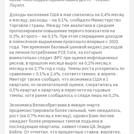
Пауэлл.
Доходы населения США в мае снизились на 0,4% месяц
к месяцу, расходы – на 0,1%, сообщило Министерство
торговли страны. Между тем аналитики в среднем
прогнозировали повышение первого показателя на
0,3%, второго – на 0,1%. При этом сокращение доходов
в помесячном выражении произошло впервые с 2021
года. Тем временем базовый ценовой индекс расходов
на личное потребление PCE Core, за которым
внимательно следит ФРС при оценке инфляционных
рисков, в прошлом месяце вырос на 0,2% месяц к
месяцу и на 2,7% год к году. Темпы роста ускорились по
сравнению с 0,1% и 2,6%, соответственно, в апреле.
Минторг также сообщил, что экономика США в I
квартале, по окончательной оценке, сократилась на
0,5% квартал к кварталу в пересчете на годовые
темпы, хотя ранее сообщалось о спаде лишь на 0,2%.
Экономика Великобритании в январе-марте
продемонстрировала более сильный, чем ожидалось,
рост (на 0,7% месяц к месяцу), однако Банк Англии
ожидает более умеренных темпов подъема в
последующие кварталы, заявил глава ЦБ Эндрю
Бейли. От отметил, что процентные ставки, вероятно,