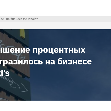
сь на бизнесе McDonald’s
ышение процентных
тразилось на бизнесе
d’s