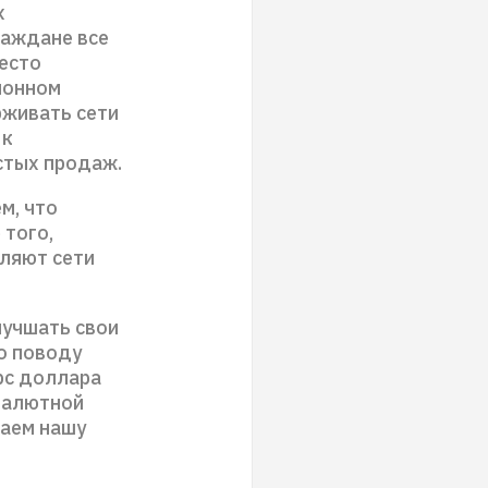
х
раждане все
есто
ионном
рживать сети
 к
стых продаж.
м, что
 того,
ляют сети
лучшать свои
о поводу
рс доллара
 валютной
маем нашу