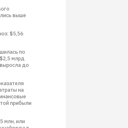
вого
ались выше
оз: $5,56
чшилась по
$2,5 млрд
 выросла до
оказателя
атраты на
финансовые
стой прибыли
5 млн, или
нчайзинга в