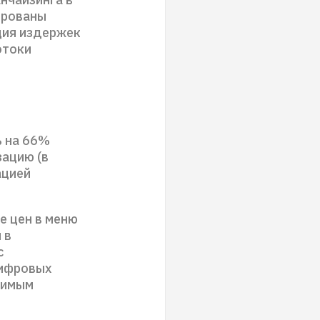
ированы
ция издержек
отоки
ь на 66%
зацию (в
ацией
е цен в меню
 в
с
цифровых
вимым