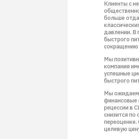
Клиенты с н
общественно
больше отда
классически
давлении. В
быстрого пит
сокращению 
Мы позитивно
компания име
успешные ци
быстрого пи
Мы ожидаем,
финансовые 
рецессии в С
снизится по
переоценке.
целевую цену