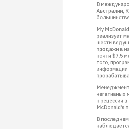
В междунаро
Австралии, К
большинстве
My McDonald
реализует ма
шести ведущ
продажи в н
почти $7,5 
того, прогр
информации 
прорабатыва
Менеджмент 
негативных 
к рецессии в
McDonald's 
В последнем
наблюдается