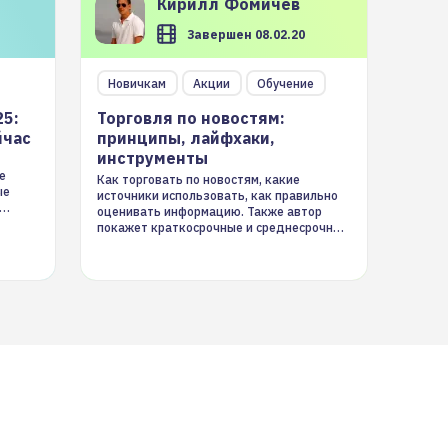
Кирилл
Фомичев
Завершен 08.02.20
Новичкам
Акции
Обучение
25:
Торговля по новостям:
йчас
принципы, лайфхаки,
инструменты
е
Как торговать по новостям, какие
ые
источники использовать, как правильно
оценивать информацию. Также автор
покажет краткосрочные и среднесрочные
торговые стратегии на новостном потоке