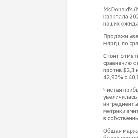
McDonald’s (
квартала 202
наших ожида
Продажи увел
млрд), по ср
Стоит отмет
сравнению с
против $2,3
42,93% с 40,
Чистая прибы
увеличилась 
ингредиенты
метрики эми
в собственны
Общая маржа
более чем н