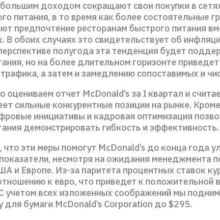
ебольшим доходом сокращают свои покупки в сетя
го питания, в то время как более состоятельные г
ют предпочтение ресторанам быстрого питания вм
х. В обоих случаях это свидетельствует об инфляц
 перспективе полугода эта тенденция будет подде
ания, но на более длительном горизонте приведет
трафика, а затем и замедлению сопоставимых и чи
 оцениваем отчет McDonald’s за I квартал и считае
ет сильные конкурентные позиции на рынке. Кроме
фровые инициативы и кадровая оптимизация позво
тания демонстрировать гибкость и эффективность.
 что эти меры помогут McDonald’s до конца года у
показатели, несмотря на ожидания менеджмента п
ША и Европе. Из-за паритета процентных ставок ку
 отношению к евро, что приведет к положительной
 С учетом всех изложенных соображений мы подни
 для бумаги McDonald’s Corporation до $295.