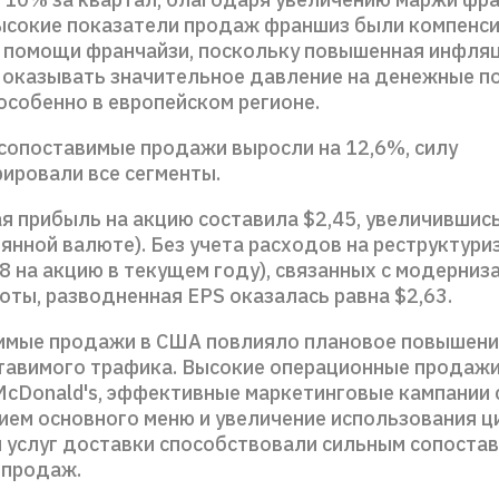
ысокие показатели продаж франшиз были компенс
 помощи франчайзи, поскольку повышенная инфля
оказывать значительное давление на денежные п
особенно в европейском регионе.
сопоставимые продажи выросли на 12,6%, силу
ировали все сегменты.
я прибыль на акцию составила $2,45, увеличившис
янной валюте). Без учета расходов на реструктури
8 на акцию в текущем году), связанных с модерниз
оты, разводненная EPS оказалась равна $2,63.
имые продажи в США повлияло плановое повышени
ставимого трафика. Высокие операционные продажи
McDonald's, эффективные маркетинговые кампании 
ием основного меню и увеличение использования 
и услуг доставки способствовали сильным сопоста
 продаж.