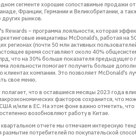
дном сегменте хорошие сопоставимые продажи от
анаде, Франции, Германии и Великобритании, а так
 других рынков.
's Rewards – программа лояльности, которая эффе
ркетинговые инициативы McDonald’s, работая на 50
их регионах (почти 50 млн активных пользователе
астоящее время составляют около 40% общесисте
млрд, что на 30% больше показателя предыдущего 
амма лояльности помогает получить больше допол
о клиентах компании. Это позволяет McDonald's л
ть свое меню.
полагает, что в оставшиеся месяцы 2023 года вли
макроэкономических факторов сохранится, что мож
 США и/или в ЕС. На этом фоне важно отметить, чт
постепенно возобновляют работу в Китае.
 квартальном отчете мы отмечаем интересную тен
 размытие потребителей по покупательской спосо