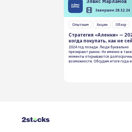
Элвис
Марламов
Завершен 28.12.24
Опытным
Акции
Обзор
Стратегия «Аленки» — 20
когда покупать, как не се
2024 год позади. Люди буквально
презирают рынок. Но именно в таки
моменты открываются долгосрочн
возможности. Обсудим итоги года и
стратегию на 2025-й