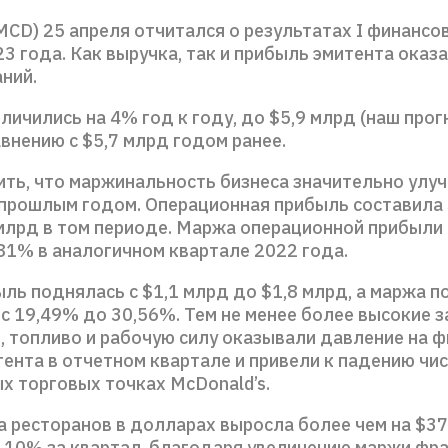
MCD) 25 апреля отчитался о результатах I финансо
3 года. Как выручка, так и прибыль эмитента оказ
ний.
ичились на 4% год к году, до $5,9 млрд (наш прогн
авнению с $5,7 млрд годом ранее.
ить, что маржинальность бизнеса значительно улу
 прошлым годом. Операционная прибыль составила 
 млрд в том периоде. Маржа операционной прибыли
81% в аналогичном квартале 2022 года.
ль поднялась с $1,1 млрд до $1,8 млрд, а маржа п
с 19,49% до 30,56%. Тем не менее более высокие з
, топливо и рабочую силу оказывали давление на 
тента в отчетном квартале и привели к падению чи
х торговых точках McDonald’s.
 ресторанов в долларах выросла более чем на $37
а 10% за квартал, благодаря увеличению маржи фра