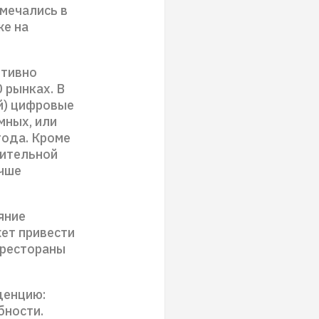
мечались в
же на
ктивно
 рынках. В
й) цифровые
мных, или
года. Кроме
нительной
учше
яние
ет привести
о рестораны
денцию:
бности.