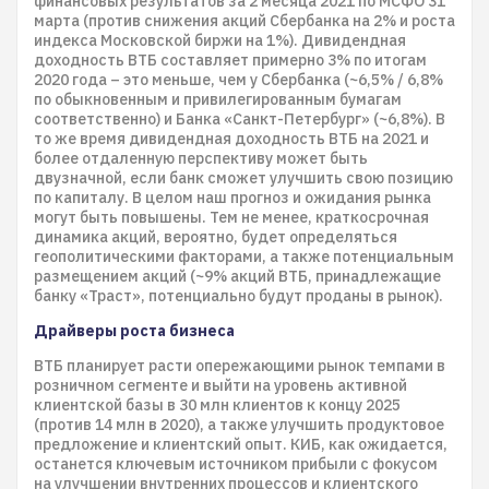
финансовых результатов за 2 месяца 2021 по МСФО 31
марта (против снижения акций Сбербанка на 2% и роста
индекса Московской биржи на 1%). Дивидендная
доходность ВТБ составляет примерно 3% по итогам
2020 года – это меньше, чем у Сбербанка (~6,5% / 6,8%
по обыкновенным и привилегированным бумагам
соответственно) и Банка «Санкт-Петербург» (~6,8%). В
то же время дивидендная доходность ВТБ на 2021 и
более отдаленную перспективу может быть
двузначной, если банк сможет улучшить свою позицию
по капиталу. В целом наш прогноз и ожидания рынка
могут быть повышены. Тем не менее, краткосрочная
динамика акций, вероятно, будет определяться
геополитическими факторами, а также потенциальным
размещением акций (~9% акций ВТБ, принадлежащие
банку «Траст», потенциально будут проданы в рынок).
Драйверы роста бизнеса
ВТБ планирует расти опережающими рынок темпами в
розничном сегменте и выйти на уровень активной
клиентской базы в 30 млн клиентов к концу 2025
(против 14 млн в 2020), а также улучшить продуктовое
предложение и клиентский опыт. КИБ, как ожидается,
останется ключевым источником прибыли с фокусом
на улучшении внутренних процессов и клиентского