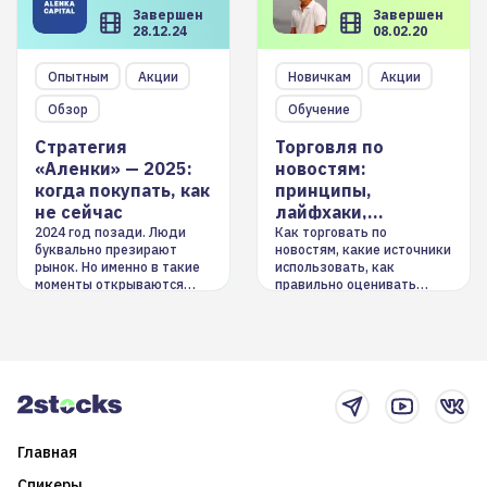
Завершен
Завершен
28.12.24
08.02.20
Опытным
Акции
Новичкам
Акции
Обзор
Обучение
Стратегия
Торговля по
«Аленки» — 2025:
новостям:
когда покупать, как
принципы,
не сейчас
лайфхаки,
инструменты
2024 год позади. Люди
Как торговать по
буквально презирают
новостям, какие источники
рынок. Но именно в такие
использовать, как
моменты открываются
правильно оценивать
долгосрочные
информацию. Также автор
возможности. Обсудим
покажет краткосрочные и
итоги года и стратегию на
среднесрочные
2025-й
торговые стратегии на
новостном потоке
Главная
Спикеры