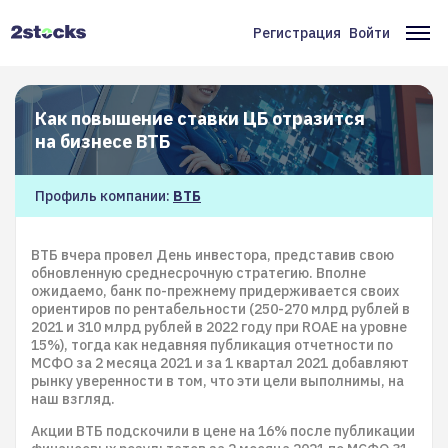
Перейти
к
Регистрация
Войти
Меню
Ос
основному
содержанию
учётной
на
записи
Как повышение ставки ЦБ отразится
пользователя
на бизнесе ВТБ
Профиль компании:
ВТБ
ВТБ вчера провел День инвестора, представив свою
обновленную среднесрочную стратегию. Вполне
ожидаемо, банк по-прежнему придерживается своих
ориентиров по рентабельности (250-270 млрд рублей в
2021 и 310 млрд рублей в 2022 году при ROAE на уровне
15%), тогда как недавняя публикация отчетности по
МСФО за 2 месяца 2021 и за 1 квартал 2021 добавляют
рынку уверенности в том, что эти цели выполнимы, на
наш взгляд.
Акции ВТБ подскочили в цене на 16% после публикации