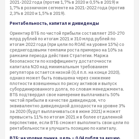
2021-2022 года (против 1,7% в 2020 и 0,5% в 2019) и
1,7% в розничном сегменте на 2021-2022 года (против
2,3% в 2020 и 1,5% в 2019).
Рентабельность, капитал и дивиденды
Ориентир ВТБ по чистой прибыли составляет 250-270
млрд рублей по итогам 2021 и 310 млрд рублей по
итогам 2022 года (при цели по ROAE на уровне 15%) со
среднегодовыми темпами роста примерно на 10% за
рамками периода действия Стратегии. Маржа
безопасности по коэффициенту достаточности
капитала N20 над минимальным требованием
регулятора остается низкой (0,4 п.п. на конце 2020),
однако может быть повышена через снижение
плотности взвешенных по риску активов и выпуск
субординированного долга, по словам менеджмента.
ВТБ подтвердил свое намерение выплачивать 50%
чистой прибыли в качестве дивидендов, что
эквивалентно дивидендной доходности на уровне 3%
за 2020 (будут выплачиваться в июне 2021) и может
превысить 11% по итогам 2021 и в более отдаленной
перспективе, если ВТБ сможет выполнить свои цели по
рентабельности и улучшить позицию по капиталу.
ВТБ: на уровне рынка, цель – 0,04 рубля за акцию.