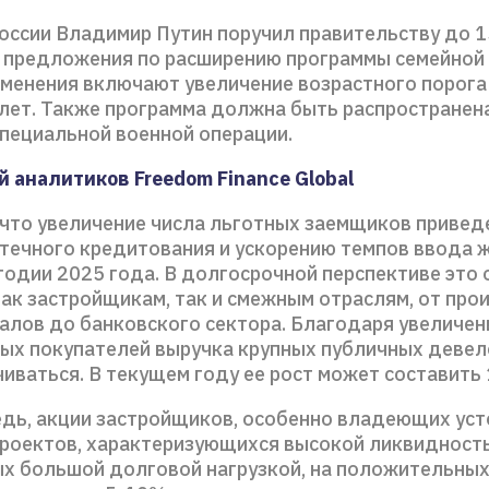
оссии Владимир Путин поручил правительству до 1
 предложения по расширению программы семейной 
менения включают увеличение возрастного порога 
 лет. Также программа должна быть распространена
специальной военной операции.
 аналитиков Freedom Finance Global
 что увеличение числа льготных заемщиков приведе
течного кредитования и ускорению темпов ввода 
годии 2025 года. В долгосрочной перспективе это
ак застройщикам, так и смежным отраслям, от про
алов до банковского сектора. Благодаря увеличен
ых покупателей выручка крупных публичных деве
иваться. В текущем году ее рост может составить
едь, акции застройщиков, особенно владеющих ус
роектов, характеризующихся высокой ликвидность
х большой долговой нагрузкой, на положительны