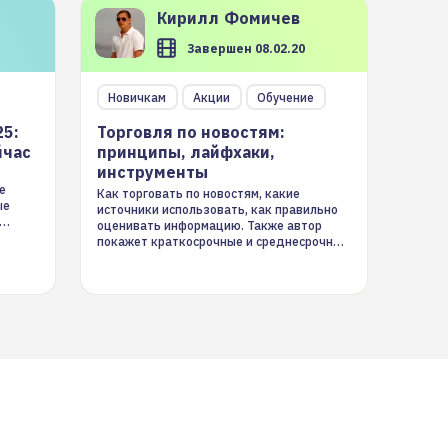
Кирилл
Фомичев
Завершен 08.02.20
Новичкам
Акции
Обучение
25:
Торговля по новостям:
йчас
принципы, лайфхаки,
инструменты
е
Как торговать по новостям, какие
ые
источники использовать, как правильно
оценивать информацию. Также автор
покажет краткосрочные и среднесрочные
торговые стратегии на новостном потоке