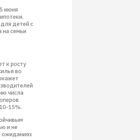
5 июня
ипотеки.
для детей с
 на семьи
т к росту
жилья во
 окажет
изводителей
ию числа
лоперов
 10-15%.
тойчивым
ю и не
х ожиданиях