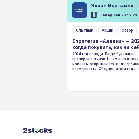
Элвис
Марламов
Завершен 28.12.24
Опытным
Акции
Обзор
Стратегия «Аленки» — 20
когда покупать, как не се
2024 год позади. Люди буквально
презирают рынок. Но именно в таки
моменты открываются долгосрочн
возможности. Обсудим итоги года и
стратегию на 2025-й