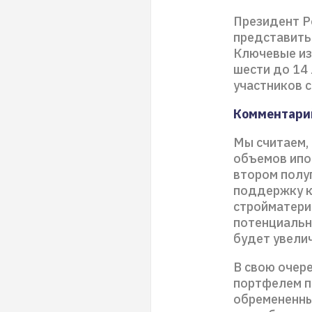
Президент Р
представить
Ключевые из
шести до 14
участников 
Комментарий
Мы считаем,
объемов ипо
втором полу
поддержку к
стройматери
потенциальн
будет увелич
В свою очер
портфелем п
обремененны