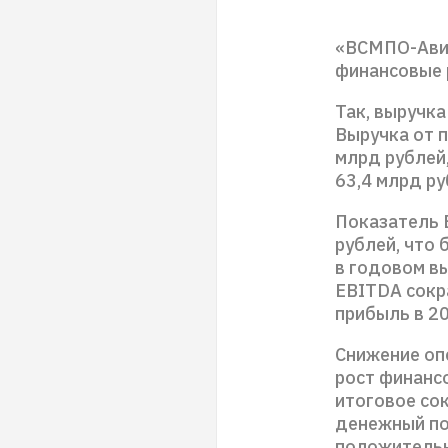
«ВСМПО-Авис
финансовые 
Так, выручка
Выручка от п
млрд рублей,
63,4 млрд ру
Показатель E
рублей, что
в годовом в
EBITDA сокра
прибыль в 20
Снижение оп
рост финанс
итоговое со
денежный пот
положительны