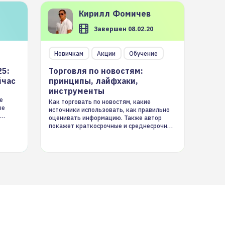
Кирилл
Фомичев
Завершен 08.02.20
Новичкам
Акции
Обучение
25:
Торговля по новостям:
йчас
принципы, лайфхаки,
инструменты
е
Как торговать по новостям, какие
ые
источники использовать, как правильно
оценивать информацию. Также автор
покажет краткосрочные и среднесрочные
торговые стратегии на новостном потоке