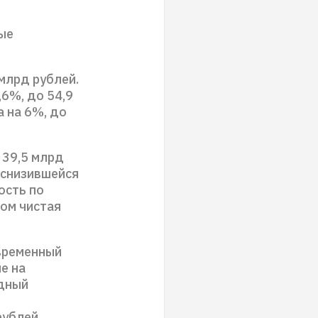
ые
 млрд рублей.
,6%, до 54,9
а на 6%, до
 39,5 млрд
 снизившейся
ость по
том чистая
временный
е на
дный
рублей.