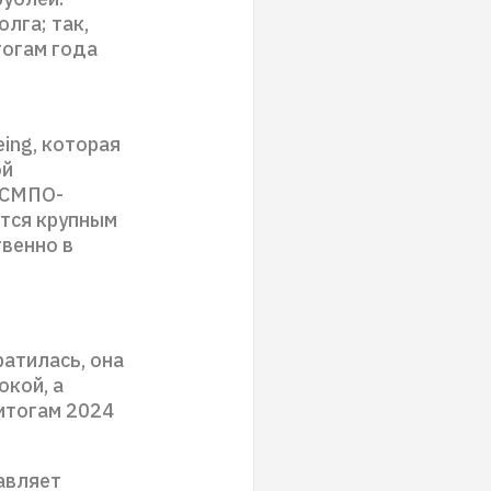
лга; так,
тогам года
х
ing, которая
ой
«ВСМПО-
ется крупным
твенно в
ратилась, она
окой, а
итогам 2024
авляет