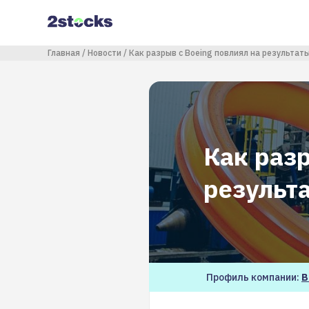
Перейти
к
основному
содержанию
Строка навигации
Главная
Новости
Как разрыв с Boeing повлиял на результа
Как разр
результ
Профиль компании:
В