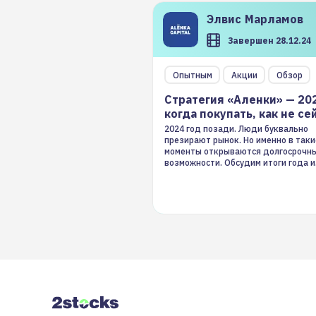
Элвис
Марламов
Завершен 28.12.24
Опытным
Акции
Обзор
Стратегия «Аленки» — 20
когда покупать, как не се
2024 год позади. Люди буквально
презирают рынок. Но именно в таки
моменты открываются долгосрочн
возможности. Обсудим итоги года и
стратегию на 2025-й