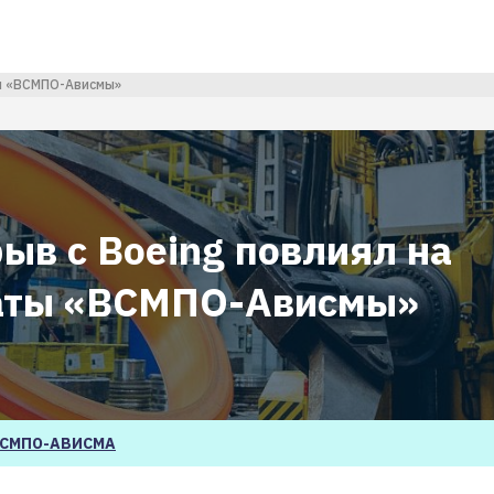
ты «ВСМПО-Ависмы»
ыв с Boeing повлиял на
аты «ВСМПО-Ависмы»
СМПО-АВИСМА