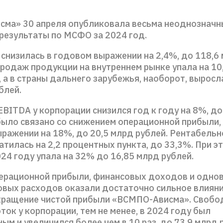
ма» 30 апреля опубликовала весьма неоднозначн
результаты по МСФО за 2024 год.
 снизилась в годовом выражении на 2,4%, до 118,6
родаж продукции на внутреннем рынке упала на 10
 а в страны дальнего зарубежья, наоборот, выросл
блей.
BITDA у корпорации снизился год к году на 8%, до
 было связано со снижением операционной прибыли,
ыражении на 18%, до 20,5 млрд рублей. Рентабельн
тилась на 2,2 процентных пункта, до 33,3%. При э
24 году упала на 32% до 16,85 млрд рублей.
ерационной прибыли, финансовых доходов и одно
овых расходов оказали достаточно сильное влияни
кращение чистой прибыли «ВСМПО-Ависма». Свобо
ок у корпорации, тем не менее, в 2024 году был
м и увеличился более чем в 10 раз, до 73,9 млрд 