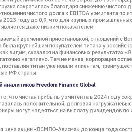
грузка сократилась благодаря снижению чистого до
отношения чистого долга к EBITDA у эмитента по и
 в 2023 году до 0,9, что для крупных промышленны
 является даже низким показателем.
ываемый временной приостановкой, отношений с Boe
а была крупнейшим покупателем титана у российск
 как видим, сказался на финансовых результатах 
аточно негативно. Тем не менее, корпорация оста
, поставляя титан уже новым клиентам, преимущес
ые РФ страны.
 аналитиков Freedom Finance Global
то, что чистая прибыль у эмитента в 2024 году сок
тавалась положительной, долговая нагрузка невыс
ионеры могут надеяться на выплату дивидендов по 
я цена акции «ВСМПО-Ависма» до конца года сост