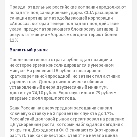
Правда, отдельные российские компании продолжают
попадать под санкционные удары. США расширили
санкции против алмазодобывающей корпорации
«Алроса», которая теперь подпадает под действие
указа, предусматривающего блокировку активов. В
результате акции «Алросы» сегодня теряют более
11%.
Валютный рынок
После позитивного страта рубль сдал позиции и
некоторое время консолидировался в умеренном
минусе. На решение ЦБ рубль отреагировал
кратковременной просадкой, но затем стал активно
укрепляться. Доллар символически обновил
установленный вчера двухмесячный минимум,
достигнув 74,10 рубля. Евро опустился к 79 рублям
впервые с июля прошлого года.
Банк России на внеочередном заседании снизил
ключевую ставку на 3 процентных пункта до 17%.
Российский долговой рынок отреагировал на решение
ЦБ ускорением роста, который наблюдался сегодня с
открытия. Доходности ОФЗ снижаются (котировки
растут), так как инвесторы ставят на начало цикла