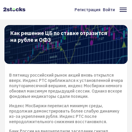
Перейти
к
Регистрация
Войти
Меню
Ос
основному
содержанию
учётной
на
записи
Как решение ЦБ по ставке отразится
на рубле и ОФЗ
пользователя
В пятницу российский рынок акций вновь открылся
вверх. Индекс РТС приближался к установленной вчера
полуторамесячной вершине, индекс Мосбиржи немного
обновил максимум предыдущей сессии. Однако вскоре
фондовые индикаторы сдали позиции.
Индекс МосБиржи переписал минимум среды,
продолжая демонстрировать более слабую динамику
из-за укрепления рубля. Индекс РТС после
непродолжительного снижения восстановился.
Банк России на внеочередном заседании снизил