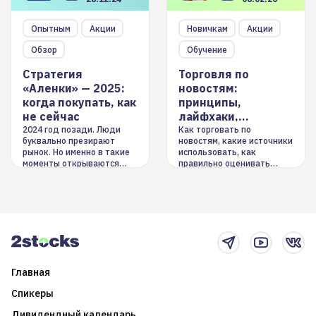
Опытным
Акции
Новичкам
Акции
Обзор
Обучение
Стратегия
Торговля по
«Аленки» — 2025:
новостям:
когда покупать, как
принципы,
не сейчас
лайфхаки,
инструменты
2024 год позади. Люди
Как торговать по
буквально презирают
новостям, какие источники
рынок. Но именно в такие
использовать, как
моменты открываются
правильно оценивать
долгосрочные
информацию. Также автор
возможности. Обсудим
покажет краткосрочные и
итоги года и стратегию на
среднесрочные
2025-й
торговые стратегии на
новостном потоке
Главная
Спикеры
Дивидендный календарь