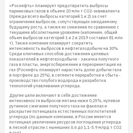
«Роснефть» планирует предотвратить выбросы
парниковых газов в объеме 20 млн т CO2-эквивалента
(прежде всего выбросы категорий 1 и 2) за счет
ограничения выбросов, сопутствующих ожидаемому
будущему росту, а также их снижения по сравнению с
текущими абсолютными уровнями (напомним, общий
объем выбросов категорий 1 и 2 в 2019 составил 81 млн
т). Также компания планирует сократить
интенсивность выбросов в нефтегазодобыче на 30%.
Среди ключевых способов достижения целевых
показателей в нефтегазодобыче - закачка попутного
газа в пласты, энергосбережение и переориентация на
газ (Роснефть планирует нарастить долю добычи газа
в портфеле до 25%), в сегменте переработки и сбыта -
производство голубого водорода и разработка
технологий улавливания углерода.
Другие цели включают в себя достижение
интенсивности выбросов метана ниже 0,25%, нулевое
рутинное сжигание попутного газа на факелах и
раскрытие потенциала естественных поглотителей
углерода (по данным компании, в России имеется
потенциал увеличения ресурсов поглощения углерода
в лесной отрасли с нынешних 0,6 до 1,1-5,9 млрд т CO2
в год).