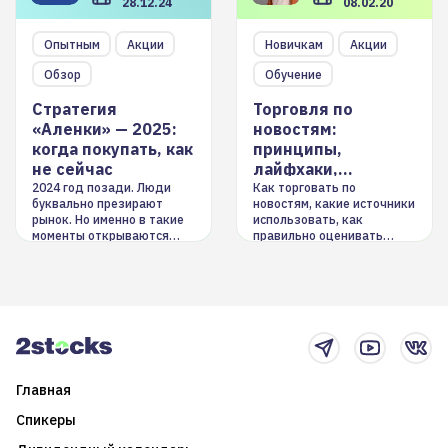
28.12.24
08.02.20
Опытным
Акции
Новичкам
Акции
Обзор
Обучение
Стратегия
Торговля по
«Аленки» — 2025:
новостям:
когда покупать, как
принципы,
не сейчас
лайфхаки,
инструменты
2024 год позади. Люди
Как торговать по
буквально презирают
новостям, какие источники
рынок. Но именно в такие
использовать, как
моменты открываются
правильно оценивать
долгосрочные
информацию. Также автор
возможности. Обсудим
покажет краткосрочные и
итоги года и стратегию на
среднесрочные
2025-й
торговые стратегии на
новостном потоке
Главная
Спикеры