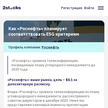
Перейти
к
Регистрация
Войти
Меню
Ос
основному
содержанию
учётной
на
записи
Как «Роснефть» планирует
пользователя
соответствовать ESG критериям
Профиль компании:
Роснефть
«Роснефть» провела телеконференцию,
посвященную плану углеродного менеджмента до
2035 года
«Роснефть»: выше рынка, цель – $8,1 за
депозитарную расписку.
Вчера «Роснефть» провела телеконференцию по плану
углеводородного менеджмента, рассмотренного
советом директоров в декабре 2020. Ниже мы
представляем ключевые моменты презентации.