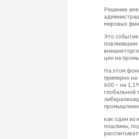
Решение аме
администрац
мировых фин
Это событие
повлиявшим 
внешнеторго
цен на пром
На этом фон
примерно на 
600 – на 1,1
глобальной 
либерализац
промышленны
как один из
пошлины, по
рассчитывать