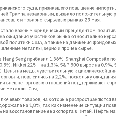
риканского суда, признавшего повышение импортн
ией Трампа незаконным, вызвало положительную 
ансовых и товарно-сырьевых рынках 29 мая.
 стало важным юридическим прецедентом, позити
на ожидания участников рынка относительно курс
вой политики США, а также на движения фондовых
ышленные металлы, зерно и прочее сырье.
е Hang Seng прибавил 1,36%, Shanghai Composite п
0,8%, Nikkei 225 – на 1,3%. S&P 500 вырос на 0,9%, 
%. Цены на медь, чувствительную к циклической ди
торговли, повысились на 2,2%, поскольку ожидания
ии внешнеторговых отношений поддерживают спро
е металлы. Соя,
 ключевых товаров, на которые распространяются 
дорожала на 1,8%, так как изменение ситуации поз
 на восстановление ее экспорта в Китай. Нефть ма