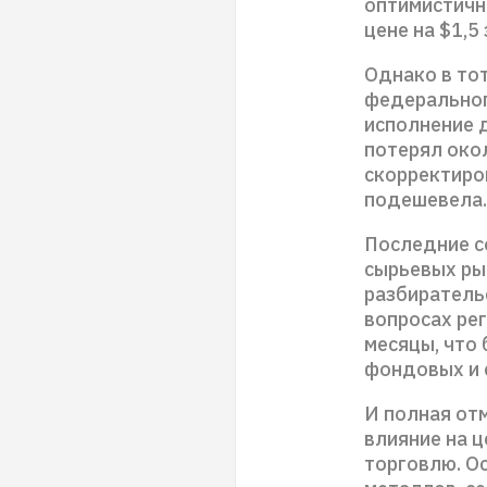
оптимистичн
цене на $1,5
Однако в то
федеральног
исполнение 
потерял око
скорректиро
подешевела.
Последние с
сырьевых ры
разбиратель
вопросах ре
месяцы, что
фондовых и 
И полная от
влияние на 
торговлю. О