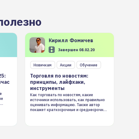
полезно
Кирилл
Фомичев
Завершен 08.02.20
Новичкам
Акции
Обучение
25:
Торговля по новостям:
йчас
принципы, лайфхаки,
инструменты
е
Как торговать по новостям, какие
ые
источники использовать, как правильно
оценивать информацию. Также автор
покажет краткосрочные и среднесрочные
торговые стратегии на новостном потоке