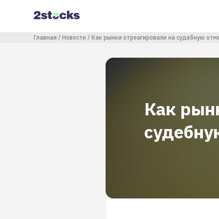
Перейти
к
основному
содержанию
Строка навигации
Главная
Новости
Как рынки отреагировали на судебную отм
Как рын
судебну