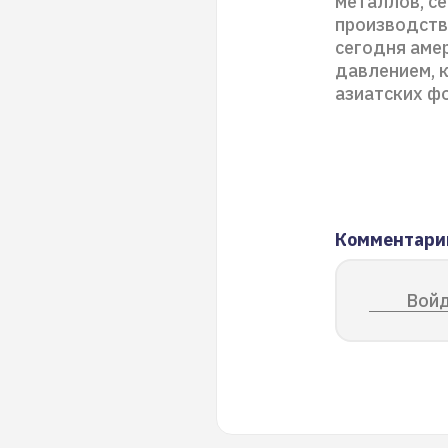
металлов, с
производств
сегодня аме
давлением, 
азиатских ф
Комментари
Войд