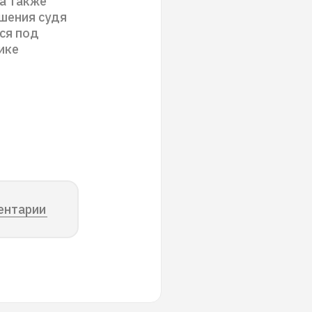
а также
ешения судя
ся под
ике
ентарии