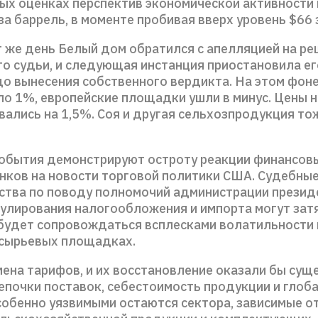
ых оценках перспектив экономической активности 
 за баррель, в моменте пробивая вверх уровень $66 
т же день Белый дом обратился с апелляцией на р
о судьи, и следующая инстанция приостановила ег
до вынесения собственного вердикта. На этом фон
ло 1%, европейские площадки ушли в минус. Цены 
вались на 1,5%. Соя и другая сельхозпродукция то
обытия демонстрируют остроту реакции финансов
нков на новости торговой политики США. Судебны
ства по поводу полномочий администрации презид
гулирования налогообложения и импорта могут зат
 будет сопровождаться всплесками волатильности 
сырьевых площадках.
мена тарифов, и их восстановление оказали бы сущ
цепочки поставок, себестоимость продукции и глоб
собенно уязвимыми остаются сектора, зависимые о