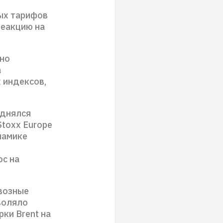
ых тарифов
реакцию на
вно
а
 индексов,
однялся
Stoxx Europe
намике
с на
ввозные
воляло
рки Brent на