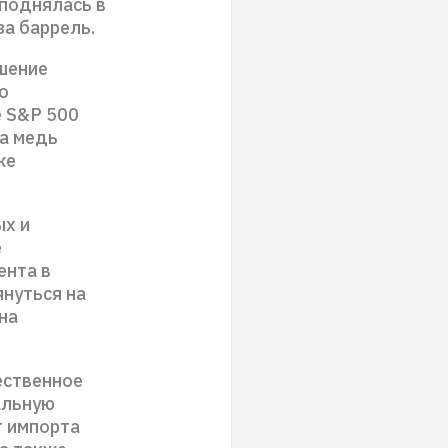
поднялась в
за баррель.
ешение
о
е S&P 500
на медь
же
ых и
е
ента в
януться на
на
ественное
альную
т импорта