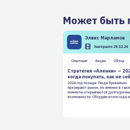
Может быть 
Элвис
Марламов
Завершен 28.12.24
Опытным
Акции
Обзор
Стратегия «Аленки» — 20
когда покупать, как не се
2024 год позади. Люди буквально
презирают рынок. Но именно в таки
моменты открываются долгосрочн
возможности. Обсудим итоги года и
стратегию на 2025-й