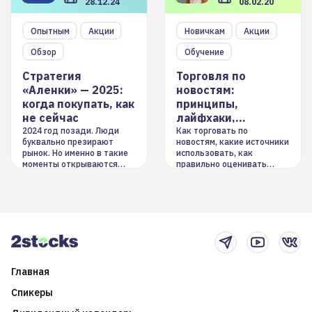
28.12.24
08.02.20
Опытным
Акции
Новичкам
Акции
Обзор
Обучение
Стратегия
Торговля по
«Аленки» — 2025:
новостям:
когда покупать, как
принципы,
не сейчас
лайфхаки,
инструменты
2024 год позади. Люди
Как торговать по
буквально презирают
новостям, какие источники
рынок. Но именно в такие
использовать, как
моменты открываются
правильно оценивать
долгосрочные
информацию. Также автор
возможности. Обсудим
покажет краткосрочные и
итоги года и стратегию на
среднесрочные
2025-й
торговые стратегии на
новостном потоке
Главная
Спикеры