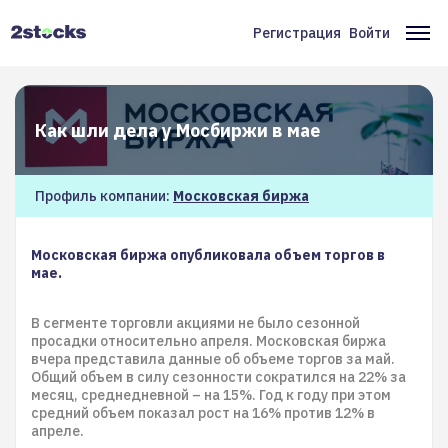
Перейти
к
Регистрация
Войти
Меню
Ос
основному
содержанию
учётной
на
записи
Как шли дела у Мосбиржи в мае
пользователя
Профиль компании:
Московская биржа
Московская биржа опубликовала объем торгов в
мае.
В сегменте торговли акциями не было сезонной
просадки относительно апреля. Московская биржа
вчера представила данные об объеме торгов за май.
Общий объем в силу сезонности сократился на 22% за
месяц, среднедневной – на 15%. Год к году при этом
средний объем показал рост на 16% против 12% в
апреле.