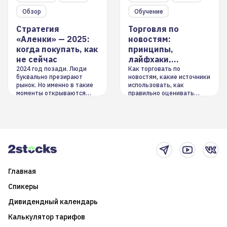
Обзор
Обучение
Стратегия
Торговля по
«Аленки» — 2025:
новостям:
когда покупать, как
принципы,
не сейчас
лайфхаки,
инструменты
2024 год позади. Люди
Как торговать по
буквально презирают
новостям, какие источники
рынок. Но именно в такие
использовать, как
моменты открываются
правильно оценивать
долгосрочные
информацию. Также автор
возможности. Обсудим
покажет краткосрочные и
итоги года и стратегию на
среднесрочные
2025-й
торговые стратегии на
новостном потоке
Главная
Спикеры
Дивидендный календарь
Калькулятор тарифов