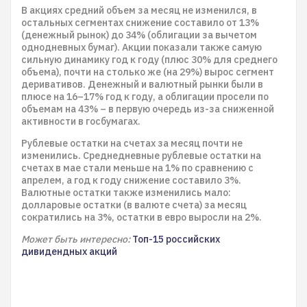
В акциях средний объем за месяц не изменился, в
остальных сегментах снижение составило от 13%
(денежный рынок) до 34% (облигации за вычетом
однодневных бумаг). Акции показали также самую
сильную динамику год к году (плюс 30% для среднего
объема), почти на столько же (на 29%) вырос сегмент
деривативов. Денежный и валютный рынки были в
плюсе на 16–17% год к году, а облигации просели по
объемам на 43% – в первую очередь из-за сниженной
активности в госбумагах.
Рублевые остатки на счетах за месяц почти не
изменились. Среднедневные рублевые остатки на
счетах в мае стали меньше на 1% по сравнению с
апрелем, а год к году снижение составило 3%.
Валютные остатки также изменились мало:
долларовые остатки (в валюте счета) за месяц
сократились на 3%, остатки в евро выросли на 2%.
Может быть интересно:
Топ-15 российских
дивидендных акций