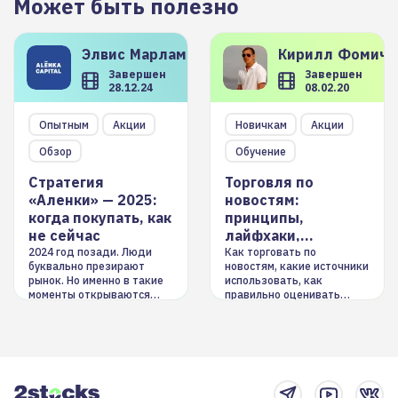
Может быть полезно
Элвис
Марламов
Кирилл
Фомиче
Завершен
Завершен
28.12.24
08.02.20
Опытным
Акции
Новичкам
Акции
Обзор
Обучение
Стратегия
Торговля по
«Аленки» — 2025:
новостям:
когда покупать, как
принципы,
не сейчас
лайфхаки,
инструменты
2024 год позади. Люди
Как торговать по
буквально презирают
новостям, какие источники
рынок. Но именно в такие
использовать, как
моменты открываются
правильно оценивать
долгосрочные
информацию. Также автор
возможности. Обсудим
покажет краткосрочные и
итоги года и стратегию на
среднесрочные
2025-й
торговые стратегии на
новостном потоке