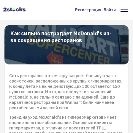
Перейти
к
Регистрация
Войти
Меню
Ос
основному
содержанию
учётной
на
записи
Как сильно пострадает McDonald's из-
за сокращения ресторанов
пользователя
Сеть ресторанов в этом году закроет большую часть
своих точек, расположенных в крупных гипермаркетах.
К концу лета из ныне действующих 500 останется 150
пунктов питания. И это, как следует из заявлений
McDonald's, не сильно связано с пандемией. Еще до
карантинов рестораны при Walmart были наименее
рентабельными во всей сети.
Тренд на уход McDonald's из гиперермаркетов имеет
вполне понятное обоснование. Основные клиенты
гипермаркетов, в отличие от посетителей ТРЦ,