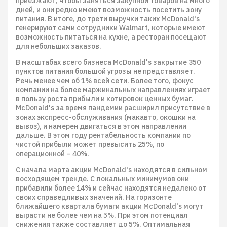
приезжают, чтобы заняться закупной товаров на много
дней, и они редко имеют возможность посетить зону
питания. В итоге, до трети выручки таких McDonald's
генерируют сами сотрудники Walmart, которые имеют
возможность питаться на кухне, а ресторан посещают
для небольших заказов.
В масштабах всего бизнеса McDonald's закрытие 350
пунктов питания большой угрозы не представляет.
Речь менее чем об 1% всей сети. Более того, фокус
компании на более маржинальных направлениях играет
в пользу роста прибыли и котировок ценных бумаг.
McDonald's за время пандемии расширил присутствие в
зонах экспресс-обслуживания (макавто, окошки на
вывоз), и намерен двигаться в этом направлении
дальше. В этом году рентабельность компании по
чистой прибыли может превысить 25%, по
операционной – 40%.
С начала марта акции McDonald's находятся в сильном
восходящем тренде. С локальных минимумов они
прибавили более 14% и сейчас находятся недалеко от
своих справедливых значений. На горизонте
ближайшего квартала бумаги акции McDonald's могут
вырасти не более чем на 5%. При этом потенциал
снижения также составляет до 5%. Оптимальная