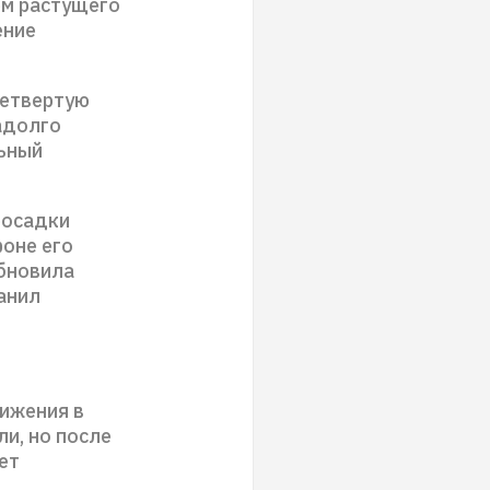
ем растущего
ение
четвертую
адолго
льный
росадки
фоне его
обновила
анил
ижения в
и, но после
ет