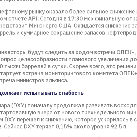
ефтяному рынку оказало более сильное снижение 
ом отчете API. Сегодня в 17:30 мск финальную от
представит Минэнерго США. Ожидается снижение з
аррель и суммарное сокращение запасов нефтепроду
инвесторы будут следить за ходом встречи ОПЕК+,
вопрос целесообразности планового увеличения до
0 тысяч баррелей в сутки. Скорее всего, это решени
стартует встреча мониторингового комитета ОПЕК+,
треча министров альянса.
должает испытывать слабость
ара (DXY) поначалу продолжал развивать восход
стартовавшую вчера от нового трехнедельного мин
м DXY перешел к снижению, которое ускорилось в 
. Сейчас DXY теряет 0,15% около уровня 92,5 п.