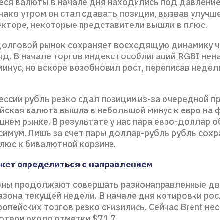
ся валюты в начале дня находились под давлени
нако утром он стал сдавать позиции, вызвав улучш
екторе, некоторые представители вышли в плюс.
долговой рынок сохраняет восходящую динамику 
яд. В начале торгов индекс гособлигаций RGBI нен
минус, но вскоре возобновил рост, переписав неде
ессии рубль резко сдал позиции из-за очередной п
йская валюта вышла в небольшой минус к евро на 
шнем рынке. В результате у нас пара евро-доллар 
симум. Лишь за счет пары доллар-рубль рубль сохр
люс к бивалютной корзине.
жет определиться с направлением
ны продолжают совершать разнонаправленные дв
зона текущей недели. В начале дня котировки росл
опейских торгов резко снизились. Сейчас Brent нес
отери около отметки $71,7.