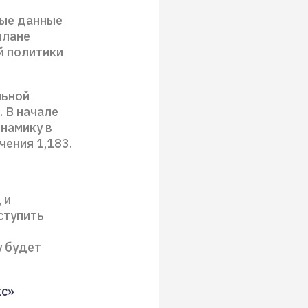
бые данные
плане
й политики
льной
 В начале
инамику в
чения 1,183.
 и
ступить
у будет
кс»