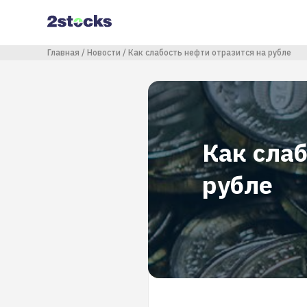
Перейти
к
основному
содержанию
Строка навигации
Главная
Новости
Как слабость нефти отразится на рубле
Как слаб
рубле