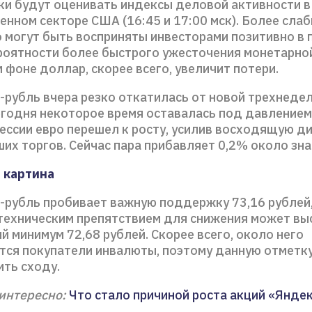
ки будут оценивать индексы деловой активности в
енном секторе США (16:45 и 17:00 мск). Более сла
 могут быть восприняты инвесторами позитивно в 
роятности более быстрого ужесточения монетарно
 фоне доллар, скорее всего, увеличит потери.
-рубль вчера резко откатилась от новой трехнеде
егодня некоторое время оставалась под давлением.
ессии евро перешел к росту, усилив восходящую д
их торгов. Сейчас пара прибавляет 0,2% около зна
 картина
-рубль пробивает важную поддержку 73,16 рублей,
ехническим препятствием для снижения может вы
 минимум 72,68 рублей. Скорее всего, около него
тся покупатели инвалюты, поэтому данную отметк
ить сходу.
интересно:
Что стало причиной роста акций «Янде