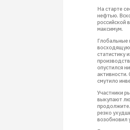
На старте с
нефтью. Вск
российской 
максимум.
Глобальные 
восходящую 
статистику и
производств
опустился ни
активности.
смутило инв
Участники р
выкупают лю
продолжител
резко ухудши
возобновил 