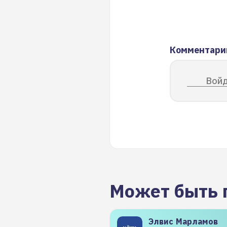
Комментари
Войд
Может быть 
Элвис
Марламов