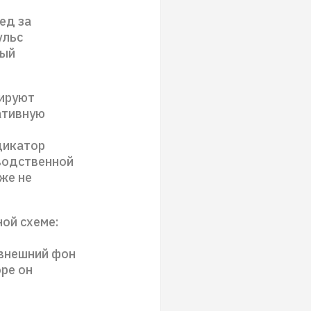
ед за
ульс
ный
рируют
ативную
дикатор
зводственной
же не
ой схеме:
 внешний фон
оре он