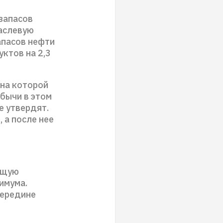
запасов
раслевую
апасов нефти
ктов на 2,3
 на которой
бычи в этом
е утвердят.
 а после нее
ящую
имума.
середине