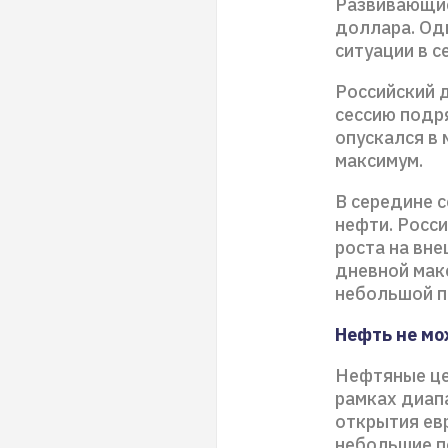
Развивающие
доллара. Од
ситуации в с
Российский 
сессию подр
опускался в 
максимум.
В середине с
нефти. Росси
роста на вне
дневной мак
небольшой п
Нефть не мо
Нефтяные це
рамках диапа
открытия евр
небольшие п