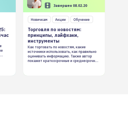
Завершен 08.02.20
Новичкам
Акции
Обучение
25:
Торговля по новостям:
йчас
принципы, лайфхаки,
инструменты
е
Как торговать по новостям, какие
ые
источники использовать, как правильно
оценивать информацию. Также автор
покажет краткосрочные и среднесрочные
торговые стратегии на новостном потоке