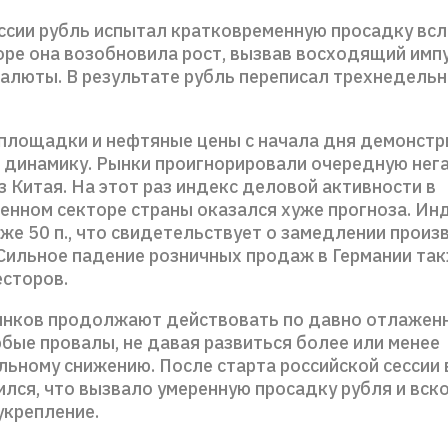
ессии рубль испытал кратковременную просадку всл
оре она возобновила рост, вызвав восходящий имп
валюты. В результате рубль переписал трехнедель
площадки и нефтяные цены с начала дня демонст
динамику. Рынки проигнорировали очередную нег
з Китая. На этот раз индекс деловой активности в
енном секторе страны оказался хуже прогноза. Ин
же 50 п., что свидетельствует о замедлении прои
 Сильное падение розничных продаж в Германии так
есторов.
ынков продолжают действовать по давно отлаженн
бые провалы, не давая развиться более или менее
ьному снижению. После старта российской сессии
лся, что вызвало умеренную просадку рубля и вск
укрепление.