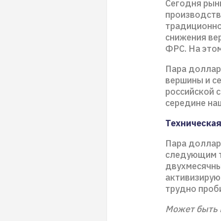
Сегодня рын
производств
традиционно
снижения ве
ФРС. На этом
Пара доллар
вершины и с
российской с
середине наш
Техническая
Пара доллар
следующим т
двухмесячный
активизирую
трудно проб
Может быть 