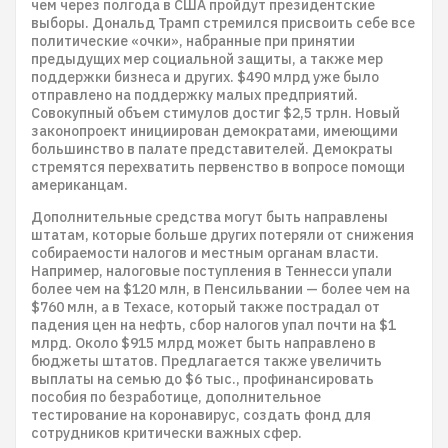
чем через полгода в США пройдут президентские
выборы. Дональд Трамп стремился присвоить себе все
политические «очки», набранные при принятии
предыдущих мер социальной защиты, а также мер
поддержки бизнеса и других. $490 млрд уже было
отправлено на поддержку малых предприятий.
Совокупный объем стимулов достиг $2,5 трлн. Новый
законопроект инициирован демократами, имеющими
большинство в палате представителей. Демократы
стремятся перехватить первенство в вопросе помощи
американцам.
Дополнительные средства могут быть направлены
штатам, которые больше других потеряли от снижения
собираемости налогов и местным органам власти.
Например, налоговые поступления в Теннесси упали
более чем на $120 млн, в Пенсильвании — более чем на
$760 млн, а в Техасе, который также пострадал от
падения цен на нефть, сбор налогов упал почти на $1
млрд. Около $915 млрд может быть направлено в
бюджеты штатов. Предлагается также увеличить
выплаты на семью до $6 тыс., профинансировать
пособия по безработице, дополнительное
тестирование на коронавирус, создать фонд для
сотрудников критически важных сфер.