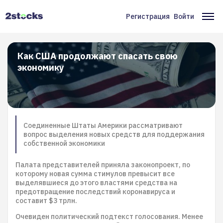
Перейти
к
Регистрация
Войти
Меню
Ос
основному
содержанию
учётной
на
записи
Как США продолжают спасать свою
экономику
пользователя
Соединенные Штаты Америки рассматривают
вопрос выделения новых средств для поддержания
собственной экономики
Палата представителей приняла законопроект, по
которому новая сумма стимулов превысит все
выделявшиеся до этого властями средства на
предотвращение последствий коронавируса и
составит $3 трлн.
Очевиден политический подтекст голосования. Менее