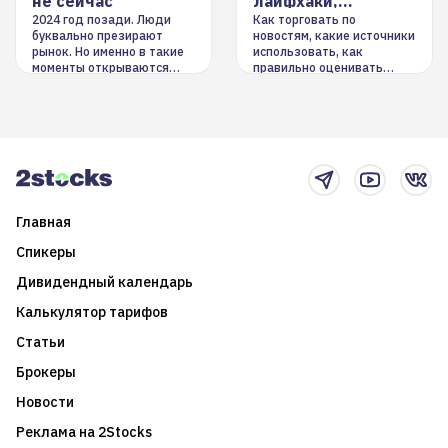
не сейчас
лайфхаки,
инструменты
2024 год позади. Люди
Как торговать по
буквально презирают
новостям, какие источники
рынок. Но именно в такие
использовать, как
моменты открываются
правильно оценивать
долгосрочные
информацию. Также автор
возможности. Обсудим
покажет краткосрочные и
итоги года и стратегию на
среднесрочные
2025-й
торговые стратегии на
новостном потоке
Главная
Спикеры
Дивидендный календарь
Калькулятор тарифов
Статьи
Брокеры
Новости
Реклама на 2Stocks