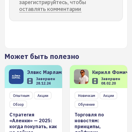
зарегистрируйтесь, чтобы
оставлять комментарии
Может быть полезно
Элвис
Марламов
Кирилл
Фомиче
Завершен
Завершен
28.12.24
08.02.20
Опытным
Акции
Новичкам
Акции
Обзор
Обучение
Стратегия
Торговля по
«Аленки» — 2025:
новостям:
когда покупать, как
принципы,