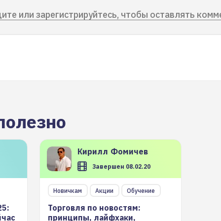
ите или зарегистрируйтесь, чтобы оставлять комм
полезно
Кирилл
Фомичев
Завершен 08.02.20
Новичкам
Акции
Обучение
25:
Торговля по новостям:
йчас
принципы, лайфхаки,