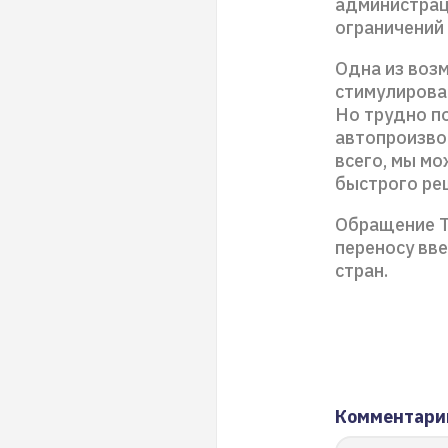
администрац
ограничений
Одна из воз
стимулирова
Но трудно по
автопроизво
всего, мы мо
быстрого ре
Обращение Te
переносу вв
стран.
Комментари