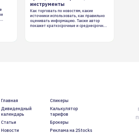
инструменты
е
Как торговать по новостям, какие
ые
источники использовать, как правильно
оценивать информацию. Также автор
покажет краткосрочные и среднесрочные
торговые стратегии на новостном потоке
Главная
Спикеры
Дивидендный
Калькулятор
календарь
тарифов
П
Статьи
Брокеры
Новости
Реклама на 2Stocks