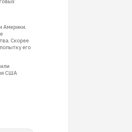
рговых
и Америки.
ие
тва. Скорее
 попытку его
 или
ля США