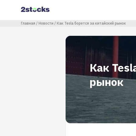
Перейти
к
основному
содержанию
Строка навигации
Главная
Новости
Как Tesla борется за китайский рынок
Как Tesl
рынок