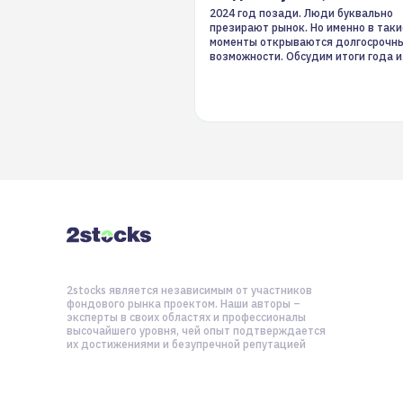
2024 год позади. Люди буквально
презирают рынок. Но именно в таки
моменты открываются долгосрочн
возможности. Обсудим итоги года и
стратегию на 2025-й
2stocks является независимым от участников
фондового рынка проектом. Наши авторы –
эксперты в своих областях и профессионалы
высочайшего уровня, чей опыт подтверждается
их достижениями и безупречной репутацией