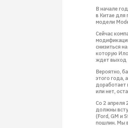
В начале го
в Китае для
модели Mode
Сейчас комп
модификации
снизиться на
которую Илон
ждет выход 
Вероятно, б
этого года, 
доработает 
или нет, ост
Со 2 апреля
должны всту
(Ford, GM и 
пошлин. Мы в