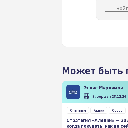
Войд
Может быть 
Элвис
Марламов
Завершен 28.12.24
Опытным
Акции
Обзор
Стратегия «Аленки» — 20
когда покупать, как не се