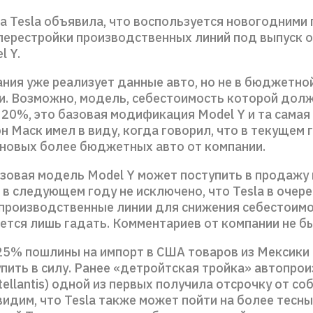
да Tesla объявила, что воспользуется новогодними
 перестройки производственных линий под выпуск 
l Y.
ания уже реализует данные авто, но не в бюджетно
. Возможно, модель, себестоимость которой дол
 20%, это базовая модификация Model Y и та самая
 Маск имел в виду, когда говорил, что в текущем 
новых более бюджетных авто от компании.
азовая модель Model Y может поступить в продажу 
а в следующем году не исключено, что Tesla в очер
производственные линии для снижения себестоимос
ается лишь гадать. Комментариев от компании не б
 25% пошлины на импорт в США товаров из Мексики
пить в силу. Ранее «детройтская тройка» автопро
Stellantis) одной из первых получила отсрочку от с
идим, что Tesla также может пойти на более тесны