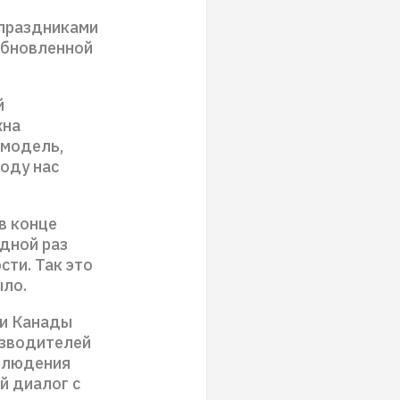
 праздниками
обновленной
й
жна
 модель,
году нас
в конце
едной раз
ти. Так это
ыло.
 и Канады
изводителей
облюдения
й диалог с