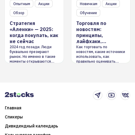
Опытным
Акции
Новичкам
Акции
Обзор
Обучение
Стратегия
Торговля по
«Аленки» — 2025:
новостям:
когда покупать, как
принципы,
не сейчас
лайфхаки,
инструменты
2024 год позади. Люди
Как торговать по
буквально презирают
новостям, какие источники
рынок. Но именно в такие
использовать, как
моменты открываются
правильно оценивать
долгосрочные
информацию. Также автор
возможности. Обсудим
покажет краткосрочные и
итоги года и стратегию на
среднесрочные
2025-й
торговые стратегии на
новостном потоке
Главная
Спикеры
Дивидендный календарь