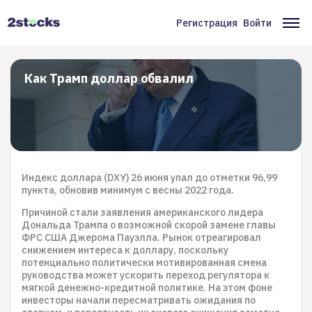
Перейти
к
Регистрация
Войти
Меню
Ос
основному
содержанию
учётной
на
записи
Как Трамп доллар обвалил
пользователя
Индекс доллара (DXY) 26 июня упал до отметки 96,99
пункта, обновив минимум с весны 2022 года.
Причиной стали заявления американского лидера
Дональда Трампа о возможной скорой замене главы
ФРС США Джерома Пауэлла. Рынок отреагировал
снижением интереса к доллару, поскольку
потенциально политически мотивированная смена
руководства может ускорить переход регулятора к
мягкой денежно-кредитной политике. На этом фоне
инвесторы начали пересматривать ожидания по