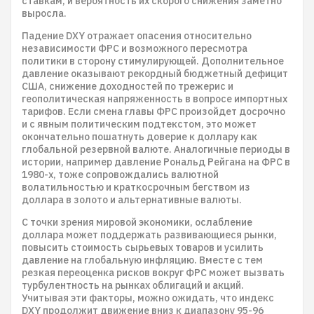
ставкам, и вероятность их скорого снижения заметно
выросла.
Падение DXY отражает опасения относительно
независимости ФРС и возможного пересмотра
политики в сторону стимулирующей. Дополнительное
давление оказывают рекордный бюджетный дефицит
США, снижение доходностей по трежерис и
геополитическая напряженность в вопросе импортных
тарифов. Если смена главы ФРС произойдет досрочно
и с явным политическим подтекстом, это может
окончательно пошатнуть доверие к доллару как
глобальной резервной валюте. Аналогичные периоды в
истории, например давление Рональд Рейгана на ФРС в
1980-х, тоже сопровождались валютной
волатильностью и краткосрочным бегством из
доллара в золото и альтернативные валюты.
С точки зрения мировой экономики, ослабление
доллара может поддержать развивающиеся рынки,
повысить стоимость сырьевых товаров и усилить
давление на глобальную инфляцию. Вместе с тем
резкая переоценка рисков вокруг ФРС может вызвать
турбулентность на рынках облигаций и акций.
Учитывая эти факторы, можно ожидать, что индекс
DXY продолжит движение вниз к диапазону 95-96