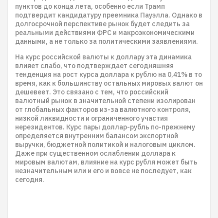
пунктов до конца лета, особенно если Трамп
подтвердит кандидатуру преемника Пауэлла. Однако в
долгосрочной перспективе рынок будет следить за
реальными действиями ФРС и макроэкономическими
данными, а не только за политическими заявлениями.
На курс российской валюты к доллару эта динамика
влияет слабо, что подтверждает сегодняшняя
тенденция на рост курса доллара к рублю на 0,41% в то
время, как к большинству остальных мировых валют он
дешевеет. Это связано с тем, что российский
валютный рынок в значительной степени изолирован
от глобальных факторов из-за валютного контроля,
низкой ликвидности и ограниченного участия
нерезидентов. Курс пары доллар-рубль по-прежнему
определяется внутренним балансом экспортной
выручки, бюджетной политикой и налоговым циклом.
Даже при существенном ослаблении доллара к
мировым валютам, влияние на курс рубля может быть
незначительным или и его и вовсе не последует, как
сегодня.