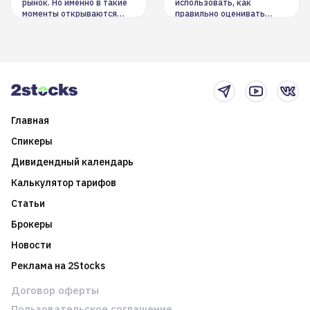
рынок. Но именно в такие
использовать, как
моменты открываются
правильно оценивать
долгосрочные
информацию. Также автор
возможности. Обсудим
покажет краткосрочные и
итоги года и стратегию на
среднесрочные
2025-й
торговые стратегии на
новостном потоке
Главная
Спикеры
Дивидендный календарь
Калькулятор тарифов
Статьи
Брокеры
Новости
Реклама на 2Stocks
Договор оферты
Пользовательское соглашение