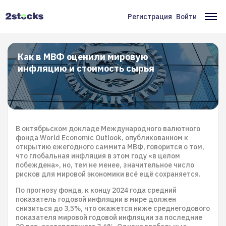
Перейти
к
Регистрация
Войти
Меню
Ос
основному
содержанию
учётной
на
записи
Как в МВФ оценили мировую
инфляцию и стоимость сырья
пользователя
В октябрьском докладе Международного валютного
фонда World Economic Outlook, опубликованном к
открытию ежегодного саммита МВФ, говорится о том,
что глобальная инфляция в этом году «в целом
побеждена», но, тем не менее, значительное число
рисков для мировой экономики всё ещё сохраняется.
По прогнозу фонда, к концу 2024 года средний
показатель годовой инфляции в мире должен
снизиться до 3,5%, что окажется ниже среднегодового
показателя мировой годовой инфляции за последние