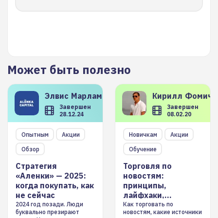
Может быть полезно
Элвис
Марламов
Кирилл
Фомиче
Завершен
Завершен
28.12.24
08.02.20
Опытным
Акции
Новичкам
Акции
Обзор
Обучение
Стратегия
Торговля по
«Аленки» — 2025:
новостям:
когда покупать, как
принципы,
не сейчас
лайфхаки,
инструменты
2024 год позади. Люди
Как торговать по
буквально презирают
новостям, какие источники