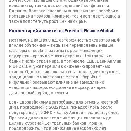
20 лет, составлявшего 3,6%. Однако глобальные
конфликты, такие, как сегодняшний конфликт на
Ближнем Востоке, способны вновь вызвать перебои с
поставками товаров, компонентов и комплектующих, а
также подстегнуть рост цен на сырье.
Комментарий аналитиков Freedom Finance Global
Поэтому, на наш взгляд, осторожность экспертов МВФ
вполне объяснима – ведь все перечисленные выше
факторы способны разогнать рост «инфляции
издержек» сразу во многих странах. Центральные
банки многих стран мира, в том числе, ЕЦБ, Банк Англии
и ФРС США, уже перешли к снижению процентных
ставок. Однако, как показал опыт последних двух лет,
традиционные монетарные методы борьбы с
инфляцией оказывают влияние на замедление
«инфляции издержек» далеко не сразу, а через
длительный период времени.
Если Европейскому центробанку для отмены жёсткой
ДКП, проводимой с 2022 года, понадобилось около
полутора лет, то ФРС и Банку Англии – более двух лет.
При этом далеко не везде инфляция снизилась до
целевых уровней центральных банков. Можно
предположить, что в ближайшие несколько лет