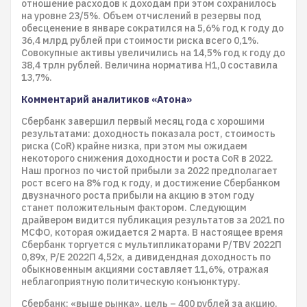
отношение расходов к доходам при этом сохранилось
на уровне 23/5%. Объем отчислений в резервы под
обесценение в январе сократился на 5,6% год к году до
36,4 млрд рублей при стоимости риска всего 0,1%.
Совокупные активы увеличились на 14,5% год к году до
38,4 трлн рублей. Величина норматива Н1,0 составила
13,7%.
Комментарий аналитиков «Атона»
Сбербанк завершил первый месяц года с хорошими
результатами: доходность показала рост, стоимость
риска (CoR) крайне низка, при этом мы ожидаем
некоторого снижения доходности и роста CoR в 2022.
Наш прогноз по чистой прибыли за 2022 предполагает
рост всего на 8% год к году, и достижение Сбербанком
двузначного роста прибыли на акцию в этом году
станет положительным фактором. Следующим
драйвером видится публикация результатов за 2021 по
МСФО, которая ожидается 2 марта. В настоящее время
Сбербанк торгуется с мультипликаторами P/TBV 2022П
0,89x, P/E 2022П 4,52x, а дивидендная доходность по
обыкновенным акциями составляет 11,6%, отражая
неблагоприятную политическую конъюнктуру.
Сбербанк: «выше рынка», цель – 400 рублей за акцию.