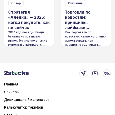
Обзор
Обучение
Стратегия
Торговля по
«Аленки» — 2025:
новостям:
когда покупать, как
принципы,
не сейчас
лайфхаки,
инструменты
2024 год позади. Люди
Как торговать по
буквально презирают
новостям, какие источники
рынок. Но именно в такие
использовать, как
моменты открываются
правильно оценивать
долгосрочные
информацию. Также автор
возможности. Обсудим
покажет краткосрочные и
итоги года и стратегию на
среднесрочные
2025-й
торговые стратегии на
новостном потоке
Главная
Спикеры
Дивидендный календарь
Калькулятор тарифов