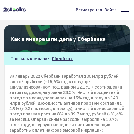
Перейти
к
Регистрация
Войти
Меню
Ос
основному
содержанию
учётной
на
записи
Как в январе шли дела у Сбербанка
пользователя
Профиль компании:
Сбербанк
За январь 2022 Сбербанк заработал 100 млрд рублей
чистой прибыли (+15,6% год к году) при
аннуализированном RoE, равном 22,1%, и соотношении
затраты/доход на уровне 23,5%. Чистый процентный
доход за месяц увеличился на 15% год к году до 149
млрд рублей, доходность активов при этом составила
4,9% (+0,2 п.п. месяц к месяцу), а чистый комиссионный
доход показал рост на 8% до 39,7 млрд рублей (-31,4%
за месяц). Операционные расходы выросли на 10,7%
год к году, в первую очередь за счет индексации
заработных плат на фоне высокой инфляции;