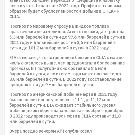
агентство ожидает перехода от дефицита к избытку
нефти уже в I квартале 2022 года. Профицит главным
образом будет обусловлен ростом добычи в ОПЕК+ и
США.
Прогноз по мировому спросу на жидкое топливо
практически не изменился. Агентство ожидает рост на
5,3 млн баррелей в сутки до 97,6 млн баррелей в сутки в
2021 году и дальнейший рост на 3,6 млн баррелей в
сутки до 101,2 млн баррелей в сутки в 2022 году.
EIA отмечает, что потребление бензина в США с мая по
июль оказалось выше, чем предполагали более ранние
прогнозы. В I полугодии оно составило 8,6 млн
баррелей в сутки, а по итогам года может вырасти до
8,8 млн баррелей в сутки. В 2022 году восстановление
продолжится до 9 млн баррелей в сутки.
Прогноз по американской добыче нефти в 2021 году
был незначительно увеличен с 11,1 до 11,12 млн
баррелей в сутки. EIA ожидает стабильного уровня
добычи до октября и начало роста в ноябре – декабре.
В 2022 году производство нефти в США составит 11,8
млн баррелей в сутки.
Вчера поздно вечером API опубликовал