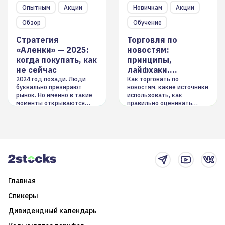
Опытным
Акции
Новичкам
Акции
Обзор
Обучение
Стратегия
Торговля по
«Аленки» — 2025:
новостям:
когда покупать, как
принципы,
не сейчас
лайфхаки,
инструменты
2024 год позади. Люди
Как торговать по
буквально презирают
новостям, какие источники
рынок. Но именно в такие
использовать, как
моменты открываются
правильно оценивать
долгосрочные
информацию. Также автор
возможности. Обсудим
покажет краткосрочные и
итоги года и стратегию на
среднесрочные
2025-й
торговые стратегии на
новостном потоке
Главная
Спикеры
Дивидендный календарь