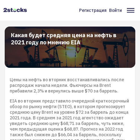
Перейти
к
Регистрация
Войти
Меню
Ос
основному
содержанию
учётной
на
записи
Какая будет средняя цена на нефть в
2021 году по мнению EIA
пользователя
Цены на нефть во вторник восстанавливались после
распродаж начала недели. Фьючерсы на Brent
прибавили 2,3% и вернулись выше $70 за баррель.
EIA во вторник представило очередной краткосрочный
обзор по рынку нефти (STEO), в котором прогнозирует
среднюю цену Brent на уровне $72 за баррель до конца
2021 года. В среднем за 2021 год агентство ожидает
увидеть среднюю цену $68,71 за баррель, чуть ниже,
чем предыдущая оценка $68,87. Прогноз на 2022 год
также был снижен до $66,04 за баррель, поскольку