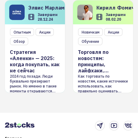
Элвис
Марламов
Кирилл
Фомиче
Завершен
Завершен
28.12.24
08.02.20
Опытным
Акции
Новичкам
Акции
Обзор
Обучение
Стратегия
Торговля по
«Аленки» — 2025:
новостям:
когда покупать, как
принципы,
не сейчас
лайфхаки,
инструменты
2024 год позади. Люди
Как торговать по
буквально презирают
новостям, какие источники
рынок. Но именно в такие
использовать, как
моменты открываются
правильно оценивать
долгосрочные
информацию. Также автор
возможности. Обсудим
покажет краткосрочные и
итоги года и стратегию на
среднесрочные
2025-й
торговые стратегии на
новостном потоке