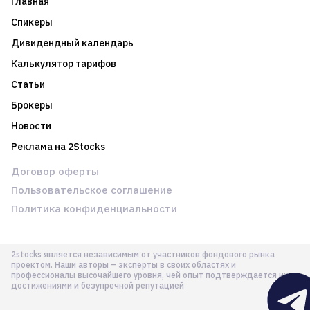
Главная
Спикеры
Дивидендный календарь
Калькулятор тарифов
Статьи
Брокеры
Новости
Реклама на 2Stocks
Договор оферты
Пользовательское соглашение
Политика конфиденциальности
2stocks является независимым от участников фондового рынка
проектом. Наши авторы – эксперты в своих областях и
профессионалы высочайшего уровня, чей опыт подтверждается их
достижениями и безупречной репутацией