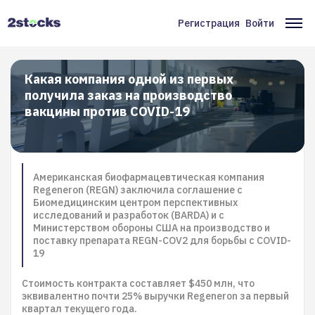
Перейти
к
Регистрация
Войти
Меню
Ос
основному
содержанию
учётной
на
записи
Какая компания одной из первых
получила заказ на производство
пользователя
вакцины против COVID-19
Американская биофармацевтическая компания
Regeneron (REGN) заключила соглашение с
Биомедицинским центром перспективных
исследований и разработок (BARDA) и с
Министерством обороны США на производство и
поставку препарата REGN-COV2 для борьбы с COVID-
19
Стоимость контракта составляет $450 млн, что
эквивалентно почти 25% выручки Regeneron за первый
квартал текущего года.