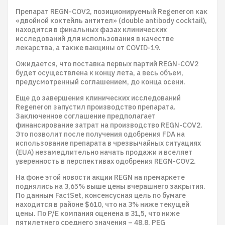
Препарат REGN-COV2, позиционируемый Regeneron как
«двойной коктейль антител» (double antibody cocktail),
находится в финальных фазах клинических
исследований для использования в качестве
лекарства, а также вакцины от COVID-19.
Ожидается, что поставка первых партий REGN-COV2
будет осуществлена к концу лета, а весь объем,
предусмотренный соглашением, до конца осени.
Еще до завершения клинических исследований
Regeneron запустил производство препарата.
Заключенное соглашение предполагает
финансирование затрат на производство REGN-COV2.
Это позволит после получения одобрения FDA на
использование препарата в чрезвычайных ситуациях
(EUA) незамедлительно начать продажи и вселяет
уверенность в перспективах одобрения REGN-COV2.
На фоне этой новости акции REGN на премаркете
поднялись на 3,65% выше цены вчерашнего закрытия.
По данным FactSet, консенсусная цель по бумаге
находится в районе $610, что на 3% ниже текущей
цены. По P/E компания оценена в 31,5, что ниже
пятилетнего среднего значения – 48,8, PEG