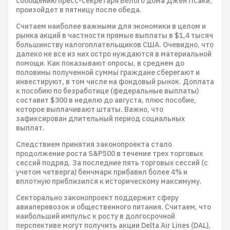
сообщению пресс-секретаря Белого дома Джен Псаки,
произойдет в пятницу после обеда.
Считаем наиболее важными для экономики в целом и
рынка акций в частности прямые выплаты в $1,4 тысяч
большинству налогоплательщиков США. Очевидно, что
далеко не все из них остро нуждаются в материальной
помощи. Как показывают опросы, в среднем до
половины полученной суммы граждане сберегают и
инвестируют, в том числе на фондовый рынок. Доплата
к пособию по безработице (федеральные выплаты)
составит $300 в неделю до августа, плюс пособие,
которое выплачивают штаты. Важно, что
зафиксирован длительный период социальных
выплат.
Следствием принятия законопроекта стало
продолжение роста S&P500 в течение трех торговых
сессий подряд. За последние пять торговых сессий (с
учетом четверга) бенчмарк прибавил более 4% и
вплотную приблизился к историческому максимуму.
Секторально законопроект поддержит сферу
авиаперевозок и общественного питания. Считаем, что
наибольший импульс к росту в долгосрочной
перспективе могут получить акции Delta Air Lines (DAL),