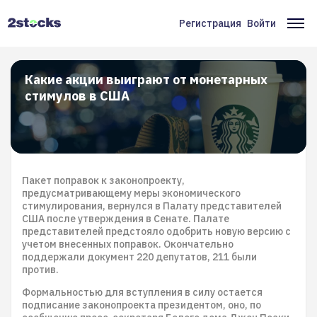
Перейти
к
Регистрация
Войти
Меню
Ос
основному
содержанию
учётной
на
записи
Какие акции выиграют от монетарных
стимулов в США
пользователя
Пакет поправок к законопроекту,
предусматривающему меры экономического
стимулирования, вернулся в Палату представителей
США после утверждения в Сенате. Палате
представителей предстояло одобрить новую версию с
учетом внесенных поправок. Окончательно
поддержали документ 220 депутатов, 211 были
против.
Формальностью для вступления в силу остается
подписание законопроекта президентом, оно, по