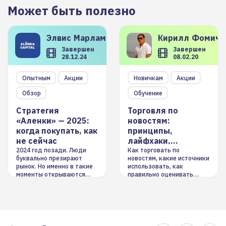
Может быть полезно
Элвис
Марламов
Кирилл
Фомиче
Завершен
Завершен
28.12.24
08.02.20
Опытным
Акции
Новичкам
Акции
Обзор
Обучение
Стратегия
Торговля по
«Аленки» — 2025:
новостям:
когда покупать, как
принципы,
не сейчас
лайфхаки,
инструменты
2024 год позади. Люди
Как торговать по
буквально презирают
новостям, какие источники
рынок. Но именно в такие
использовать, как
моменты открываются
правильно оценивать
долгосрочные
информацию. Также автор
возможности. Обсудим
покажет краткосрочные и
итоги года и стратегию на
среднесрочные
2025-й
торговые стратегии на
новостном потоке