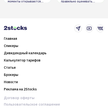
моменты открываются
правильно оценивать
долгосрочные
информацию. Также автор
возможности. Обсудим
покажет краткосрочные и
итоги года и стратегию на
среднесрочные
2025-й
торговые стратегии на
новостном потоке
Главная
Спикеры
Дивидендный календарь
Калькулятор тарифов
Статьи
Брокеры
Новости
Реклама на 2Stocks
Договор оферты
Пользовательское соглашение