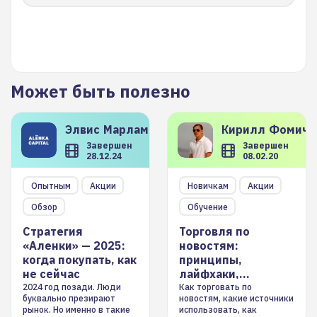
Может быть полезно
Элвис
Марламов
Кирилл
Фомиче
Завершен
Завершен
28.12.24
08.02.20
Опытным
Акции
Новичкам
Акции
Обзор
Обучение
Стратегия
Торговля по
«Аленки» — 2025:
новостям:
когда покупать, как
принципы,
не сейчас
лайфхаки,
инструменты
2024 год позади. Люди
Как торговать по
буквально презирают
новостям, какие источники
рынок. Но именно в такие
использовать, как