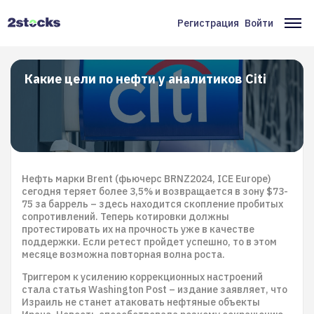
Перейти
к
Регистрация
Войти
Меню
Ос
основному
содержанию
учётной
на
записи
Какие цели по нефти у аналитиков Citi
пользователя
Нефть марки Brent (фьючерс BRNZ2024, ICE Europe)
сегодня теряет более 3,5% и возвращается в зону $73-
75 за баррель – здесь находится скопление пробитых
сопротивлений. Теперь котировки должны
протестировать их на прочность уже в качестве
поддержки. Если ретест пройдет успешно, то в этом
месяце возможна повторная волна роста.
Триггером к усилению коррекционных настроений
стала статья Washington Post – издание заявляет, что
Израиль не станет атаковать нефтяные объекты