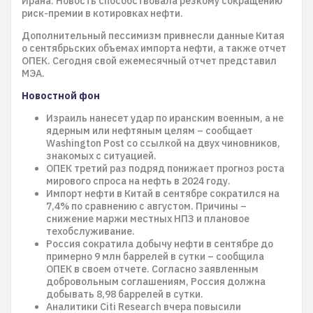
Ирана. Новость способствовала резкому сокращению
риск-премии в котировках нефти.
Дополнительный пессимизм привнесли данные Китая
о сентябрьских объемах импорта нефти, а также отчет
ОПЕК. Сегодня свой ежемесячный отчет представил
МЭА.
Новостной фон
Израиль нанесет удар по иранским военным, а не
ядерным или нефтяным целям – сообщает
Washington Post со ссылкой на двух чиновников,
знакомых с ситуацией.
ОПЕК третий раз подряд понижает прогноз роста
мирового спроса на нефть в 2024 году.
Импорт нефти в Китай в сентябре сократился на
7,4% по сравнению с августом. Причины –
снижение маржи местных НПЗ и плановое
техобслуживание.
Россия сократила добычу нефти в сентябре до
примерно 9 млн баррелей в сутки – сообщила
ОПЕК в своем отчете. Согласно заявленным
добровольным соглашениям, Россия должна
добывать 8,98 баррелей в сутки.
Аналитики Citi Research вчера повысили