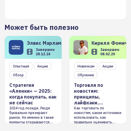
Может быть полезно
Элвис
Марламов
Кирилл
Фомиче
Завершен
Завершен
28.12.24
08.02.20
Опытным
Акции
Новичкам
Акции
Обзор
Обучение
Стратегия
Торговля по
«Аленки» — 2025:
новостям:
когда покупать, как
принципы,
не сейчас
лайфхаки,
инструменты
2024 год позади. Люди
Как торговать по
буквально презирают
новостям, какие источники
рынок. Но именно в такие
использовать, как
моменты открываются
правильно оценивать
долгосрочные
информацию. Также автор