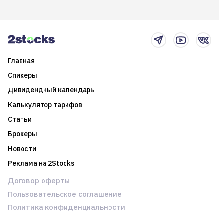
возможности. Обсудим
покажет краткосрочные и
итоги года и стратегию на
среднесрочные
2025-й
торговые стратегии на
новостном потоке
Главная
Спикеры
Дивидендный календарь
Калькулятор тарифов
Статьи
Брокеры
Новости
Реклама на 2Stocks
Договор оферты
Пользовательское соглашение
Политика конфиденциальности