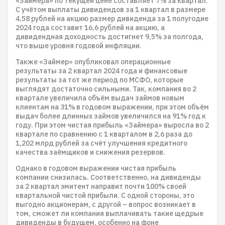
«Займера» по текущей цене составляет 7% за квартал.
С учётом выплаты дивидендов за 1 квартал в размере
4,58 рублей на акцию размер дивиденда за 1 полугодие
2024 года составит 16,6 рублей на акцию, а
дивидендная доходность достигнет 9,5% за полгода,
что выше уровня годовой инфляции.
Также «Займер» опубликовал операционные
результаты за 2 квартал 2024 года и финансовые
результаты за тот же период по МСФО, которые
выглядят достаточно сильными. Так, компания во 2
квартале увеличила объём выдач займов новым
клиентам на 31% в годовом выражении, при этом объём
выдач более длинных займов увеличился на 91% год к
году. При этом чистая прибыль «Займера» выросла во 2
квартале по сравнению с 1 кварталом в 2,6 раза до
1,202 млрд рублей за счёт улучшения кредитного
качества заёмщиков и снижения резервов.
Однако в годовом выражении чистая прибыль
компании снизилась. Соответственно, на дивиденды
за 2 квартал эмитент направит почти 100% своей
квартальной чистой прибыли. С одной стороны, это
выгодно акционерам, с другой – вопрос возникает в
том, сможет ли компания выплачивать такие щедрые
дивиденды в будущем, особенно на фоне