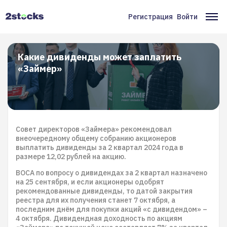
Перейти
к
Регистрация
Войти
Меню
Ос
основному
содержанию
учётной
на
записи
Какие дивиденды может заплатить
«Займер»
пользователя
Совет директоров «Займера» рекомендовал
внеочередному общему собранию акционеров
выплатить дивиденды за 2 квартал 2024 года в
размере 12,02 рублей на акцию.
ВОСА по вопросу о дивидендах за 2 квартал назначено
на 25 сентября, и если акционеры одобрят
рекомендованные дивиденды, то датой закрытия
реестра для их получения станет 7 октября, а
последним днём для покупки акций «с дивидендом» –
4 октября. Дивидендная доходность по акциям