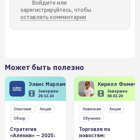
Войдите или
зарегистрируйтесь, чтобы
оставлять комментарии
Может быть полезно
Элвис
Марламов
Кирилл
Фомиче
Завершен
Завершен
28.12.24
08.02.20
Опытным
Акции
Новичкам
Акции
Обзор
Обучение
Стратегия
Торговля по
«Аленки» — 2025:
новостям: