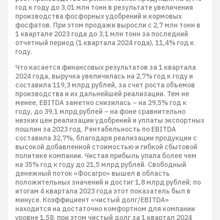
год к году до 3,01 млн тонн в результате увеличения
производства фосфорных удобрений и кормовых
фосфатов. При этом продажи выросли с 2,7 млн тонн в
1 квартале 2023 года до 3,1 млн тонн за последний
отчетный период (1 квартала 2024 года), 11,4% год к
году.
Что касается финансовых результатов за 1 квартала
2024 года, выручка увеличилась на 2,7% год к году и
составила 119,3 млрд рублей, за счет роста объемов
производства и их дальнейшей реализации. Тем не
менее, EBITDA заметно снизилась – на 29,5% год к
году, до 39,1 млрд рублей – на фоне сравнительно
низких цен реализации удобрений и уплаты экспортных
пошлин за 2023 год. Рентабельность по EBITDA
составила 32,7%, благодаря реализации продукции с
высокой добавленной стоимостью и гибкой сбытовой
политике компании. Чистая прибыль упала более чем
на 35% год к году до 21,5 млрд рублей. Свободный
денежный поток «Фосагро» вышел в область
положительных значений и достиг 1,8 млрд рублей; по
итогам 4 квартала 2023 года этот показатель был в
минусе. Коэффициент «чистый долг/EBITDA»
находится на достаточно комфортном для компании
уровне 1,58, при этом чистый долг за 1 квартал 2024