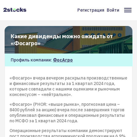
Перейти
к
Регистрация
Войти
Меню
Ос
основному
содержанию
учётной
на
записи
Какие дивиденды можно ожидать от
пользователя
«Фосагро»
Профиль компании:
ФосАгро
«Фосагро» вчера вечером раскрыла производственные
и финансовые результаты за 1 квартал 2024 года,
которые совпадали с нашими оценками и рыночным
консенсусом – «нейтрально».
«Фосагро» (PHOR: «выше рынка», прогнозная цена –
8400 рублей за акцию) вчера после завершения торгов
опубликовал финансовые и операционные результаты
по МСФО за 1 квартал 2024 года.
Операционные результаты компании демонстрируют
рост производства агрохимической продукции на 6,9%