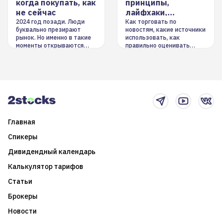
когда покупать, как
принципы,
не сейчас
лайфхаки,
инструменты
2024 год позади. Люди
Как торговать по
буквально презирают
новостям, какие источники
рынок. Но именно в такие
использовать, как
моменты открываются
правильно оценивать
долгосрочные
информацию. Также автор
возможности. Обсудим
покажет краткосрочные и
итоги года и стратегию на
среднесрочные
2025-й
торговые стратегии на
новостном потоке
Главная
Спикеры
Дивидендный календарь
Калькулятор тарифов
Статьи
Брокеры
Новости