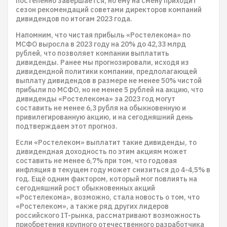
постепенно завершается, но ему на смену приходит
сезон рекомендаций советами директоров компаний
дивидендов по итогам 2023 года.
Напомним, что чистая прибыль «Ростелекома» по
МСФО выросла в 2023 году на 20% до 42,33 млрд
рублей, что позволяет компании выплатить
дивиденды. Ранее мы прогнозировали, исходя из
дивидендной политики компании, предполагающей
выплату дивидендов в размере не менее 50% чистой
прибыли по МСФО, но не менее 5 рублей на акцию, что
дивиденды «Ростелекома» за 2023 год могут
составить не менее 6,3 рубля на обыкновенную и
привилегированную акцию, и на сегодняшний день
подтверждаем этот прогноз.
Если «Ростелеком» выплатит такие дивиденды, то
дивидендная доходность по этим акциям может
составить не менее 6,7% при том, что годовая
инфляция в текущем году может снизиться до 4-4,5% в
год. Ещё одним фактором, который мог повлиять на
сегодняшний рост обыкновенных акций
«Ростелекома», возможно, стала новость о том, что
«Ростелеком», а также ряд других лидеров
российского IT-рынка, рассматривают возможность
приобретения крупного отечественного разработчика