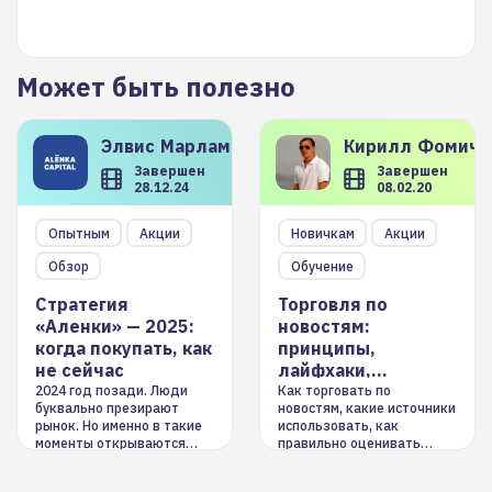
Может быть полезно
Элвис
Марламов
Кирилл
Фомиче
Завершен
Завершен
28.12.24
08.02.20
Опытным
Акции
Новичкам
Акции
Обзор
Обучение
Стратегия
Торговля по
«Аленки» — 2025:
новостям:
когда покупать, как
принципы,
не сейчас
лайфхаки,
инструменты
2024 год позади. Люди
Как торговать по
буквально презирают
новостям, какие источники
рынок. Но именно в такие
использовать, как
моменты открываются
правильно оценивать
долгосрочные
информацию. Также автор
возможности. Обсудим
покажет краткосрочные и