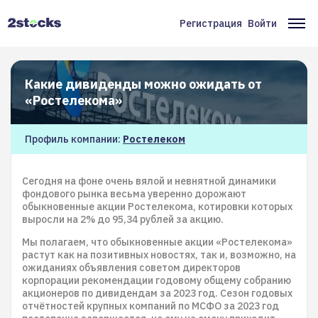
Перейти
к
Регистрация
Войти
Меню
Ос
основному
содержанию
учётной
на
записи
Какие дивиденды можно ожидать от
пользователя
«Ростелекома»
Профиль компании:
Ростелеком
Сегодня на фоне очень вялой и невнятной динамики
фондового рынка весьма уверенно дорожают
обыкновенные акции Ростелекома, котировки которых
выросли на 2% до 95,34 рублей за акцию.
Мы полагаем, что обыкновенные акции «Ростелекома»
растут как на позитивных новостях, так и, возможно, на
ожиданиях объявления советом директоров
корпорации рекомендации годовому общему собранию
акционеров по дивидендам за 2023 год. Сезон годовых
отчётностей крупных компаний по МСФО за 2023 год