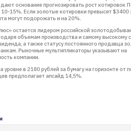
 дают основание прогнозировать рост котировок П
 10-15%. Если золотые котировки превысят $3400 
нта могут подорожать и на 20%.
люс» остается лидером российской золотодобыв
годаря объемам производства и самому высокому 
виденда, а также статусу постоянного продавца з
банкам. Рыночные мультипликаторы указывают на
ость компании.
а уровне в 2180 рублей за бумагу на горизонте от 
цев предполагает апсайд 14,5%.
и