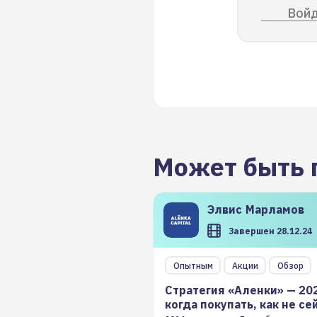
Войд
Может быть 
Элвис
Марламов
Завершен 28.12.24
Опытным
Акции
Обзор
Стратегия «Аленки» — 20
когда покупать, как не се