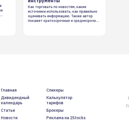
инструменты
е
Как торговать по новостям, какие
ые
источники использовать, как правильно
оценивать информацию. Также автор
покажет краткосрочные и среднесрочные
торговые стратегии на новостном потоке
Главная
Спикеры
Дивидендный
Калькулятор
календарь
тарифов
П
Статьи
Брокеры
Новости
Реклама на 2Stocks