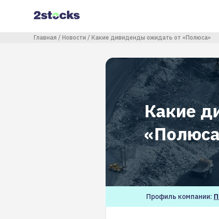
Перейти
к
основному
содержанию
Строка навигации
Главная
Новости
Какие дивиденды ожидать от «Полюса»
Какие д
«Полюс
Профиль компании:
П