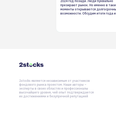
2024 год позади. Люди буквально
презирают рынок. Но именно в таки
моменты открываются долгосрочн
возможности. Обсудим итоги года и
стратегию на 2025-й
2stocks является независимым от участников
фондового рынка проектом. Наши авторы –
эксперты в своих областях и профессионалы
высочайшего уровня, чей опыт подтверждается
их достижениями и безупречной репутацией