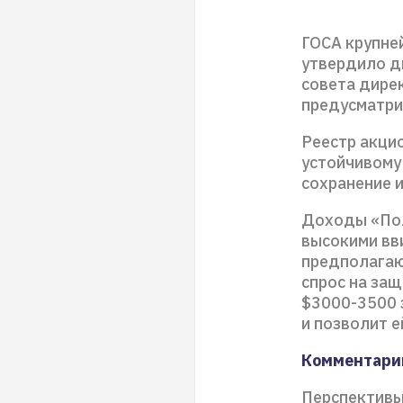
ГОСА крупне
утвердило д
совета дирек
предусматри
Реестр акцио
устойчивому
сохранение 
Доходы «Пол
высокими вв
предполагаю
спрос на защ
$3000-3500 
и позволит е
Комментарий
Перспективы