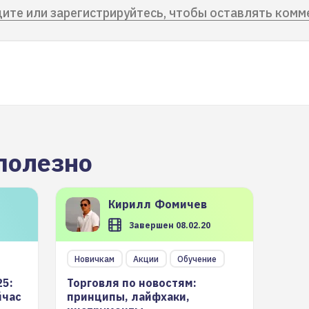
ите или зарегистрируйтесь, чтобы оставлять комм
полезно
Кирилл
Фомичев
Завершен 08.02.20
Новичкам
Акции
Обучение
25:
Торговля по новостям:
йчас
принципы, лайфхаки,