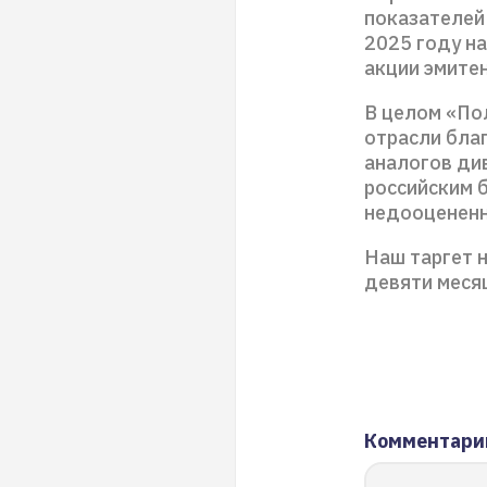
показателей
2025 году на
акции эмите
В целом «По
отрасли бла
аналогов ди
российским 
недооцененн
Наш таргет н
девяти меся
Комментари