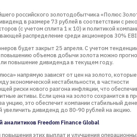
йшего российского золотодобытчика «Полюс Золо
ивиденд в размере 73 рублей в соответствии с ре
торов (с учетом сплита 1 к 10) и политикой компан
вающей распределение среди акционеров 30% EBI
неров будет закрыт 25 апреля. С учетом тенденции
 повышению объемов добычи золота можно прогн
или повышение дивиденда в текущем году.
юса» напрямую зависят от цен на золото, которые
иду экономической нестабильности, в частности
щей риски нового разгона инфляции, что обеспечи
итные активы. Если цена на золото сохранится в п
за унцию, это обеспечит компании стабильный ден
й увеличить дивиденд до 80-90 рублей на акцию.
 аналитиков Freedom Finance Global
 повышения этих выплат и улучшения операционны