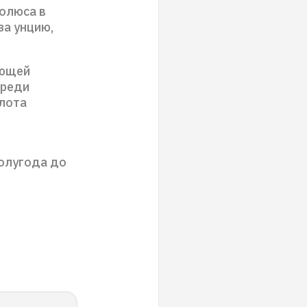
олюса в
за унцию,
ающей
среди
олота
полугода до