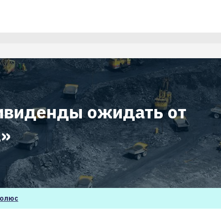
ивиденды ожидать от
а»
олюс