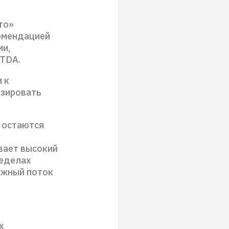
то»
комендацией
ии,
TDA.
 к
озировать
 остаются
вает высокий
ределах
ежный поток
х