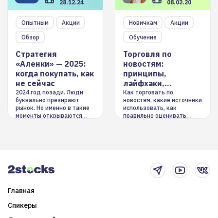
28.12.24
08.02.20
Опытным
Акции
Новичкам
Акции
Обзор
Обучение
Стратегия
Торговля по
«Аленки» — 2025:
новостям:
когда покупать, как
принципы,
не сейчас
лайфхаки,
инструменты
2024 год позади. Люди
Как торговать по
буквально презирают
новостям, какие источники
рынок. Но именно в такие
использовать, как
моменты открываются
правильно оценивать
долгосрочные
информацию. Также автор
возможности. Обсудим
покажет краткосрочные и
итоги года и стратегию на
среднесрочные
2025-й
торговые стратегии на
новостном потоке
Главная
Спикеры