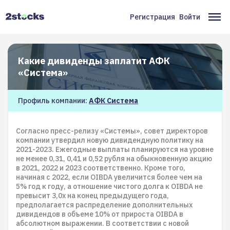
Перейти
к
Регистрация
Войти
Меню
Ос
основному
содержанию
учётной
на
записи
Какие дивиденды заплатит АФК
пользователя
«Система»
Профиль компании:
АФК Система
Согласно пресс-релизу «Системы», совет директоров
компании утвердил новую дивидендную политику на
2021-2023. Ежегодные выплаты планируются на уровне
не менее 0,31, 0,41 и 0,52 рубля на обыкновенную акцию
в 2021, 2022 и 2023 соответственно. Кроме того,
начиная с 2022, если OIBDA увеличится более чем на
5% год к году, а отношение чистого долга к OIBDA не
превысит 3,0x на конец предыдущего года,
предполагается распределение дополнительных
дивидендов в объеме 10% от прироста OIBDA в
абсолютном выражении. В соответствии с новой