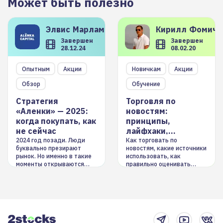
Может быть полезно
Элвис
Марламов
Кирилл
Фомиче
Завершен
Завершен
28.12.24
08.02.20
Опытным
Акции
Новичкам
Акции
Обзор
Обучение
Стратегия
Торговля по
«Аленки» — 2025:
новостям:
когда покупать, как
принципы,
не сейчас
лайфхаки,
инструменты
2024 год позади. Люди
Как торговать по
буквально презирают
новостям, какие источники
рынок. Но именно в такие
использовать, как
моменты открываются
правильно оценивать
долгосрочные
информацию. Также автор
возможности. Обсудим
покажет краткосрочные и
итоги года и стратегию на
среднесрочные
2025-й
торговые стратегии на
новостном потоке