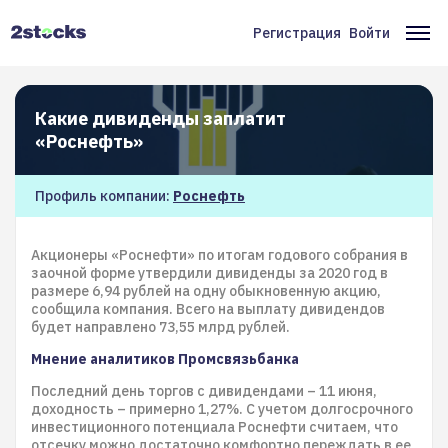
Перейти
к
Регистрация
Войти
Меню
Ос
основному
содержанию
учётной
на
записи
Какие дивиденды заплатит
пользователя
«Роснефть»
Профиль компании:
Роснефть
Акционеры «Роснефти» по итогам годового собрания в
заочной форме утвердили дивиденды за 2020 год в
размере 6,94 рублей на одну обыкновенную акцию,
сообщила компания. Всего на выплату дивидендов
будет направлено 73,55 млрд рублей.
Мнение аналитиков Промсвязьбанка
Последний день торгов с дивидендами – 11 июня,
доходность – примерно 1,27%. С учетом долгосрочного
инвестиционного потенциала Роснефти считаем, что
отсечку можно достаточно комфортно переждать в ее