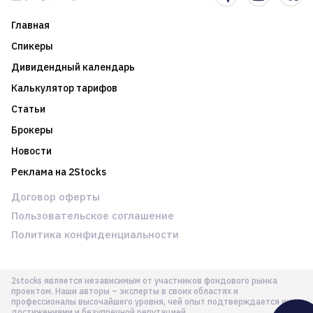
Главная
Спикеры
Дивидендный календарь
Калькулятор тарифов
Статьи
Брокеры
Новости
Реклама на 2Stocks
Договор оферты
Пользовательское соглашение
Политика конфиденциальности
2stocks является независимым от участников фондового рынка
проектом. Наши авторы – эксперты в своих областях и
профессионалы высочайшего уровня, чей опыт подтверждается их
достижениями и безупречной репутацией