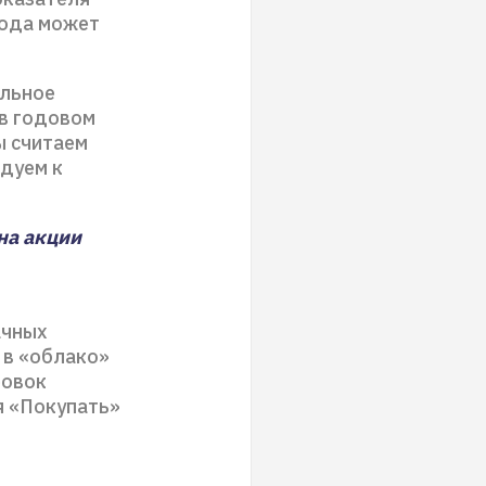
года может
ильное
 в годовом
ы считаем
дуем к
на акции
ачных
 в «облако»
ровок
я «Покупать»