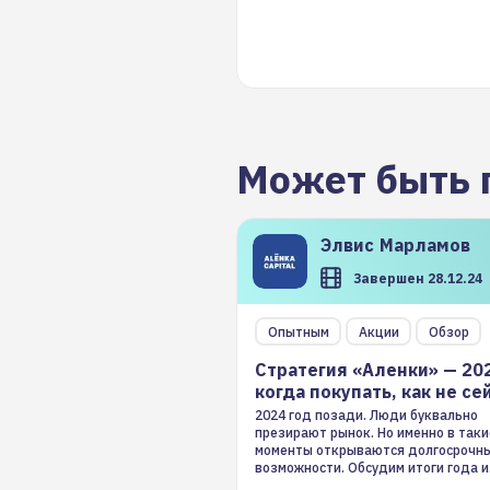
Может быть 
Элвис
Марламов
Завершен 28.12.24
Опытным
Акции
Обзор
Стратегия «Аленки» — 20
когда покупать, как не се
2024 год позади. Люди буквально
презирают рынок. Но именно в таки
моменты открываются долгосрочн
возможности. Обсудим итоги года и
стратегию на 2025-й