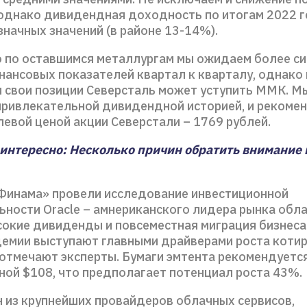
 однако дивидендная доходность по итогам 2022 
значных значений (в районе 13-14%).
о по оставшимся металлургам мы ожидаем более с
нансовых показателей квартал к кварталу, однако
 свои позиции Северсталь может уступить ММК. М
привлекательной дивидендной историей, и рекомен
левой ценой акции Северстали – 1769 рублей.
интересно: Несколько причин обратить внимание 
Финама» провели исследование инвестиционной
ьности Oracle – амнериканского лидера рынка обл
сокие дивиденды и повсеместная миграция бизнеса
демии выступают главными драйверами роста коти
 отмечают эксперты. Бумаги эмтента рекомендуетс
ной $108, что предполагает потенциал роста 43%.
н из крупнейших провайдеров облачных сервисов,