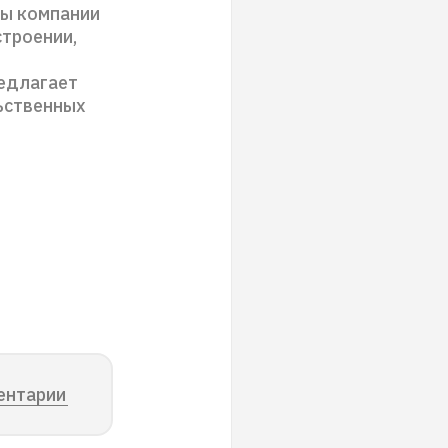
ты компании
строении,
редлагает
ьственных
ентарии