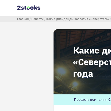
Перейти
к
основному
содержанию
Строка навигации
Главная
Новости
Какие дивиденды заплатит «Северсталь» з
Какие д
«Северст
года
Профиль компании:
С