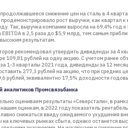
 продолжавшееся снижение цен на сталь в 4 кварта
 продемонстрировало рост выручки, как квартал к 
году. Так, выручка компании выросла на 69,4% год к
а EBITDA в 2,5 раза до $5,9 млрд, тем самым прибл
 высоким результатам.
торов рекомендовал утвердить дивиденды за 4 кв
ре 109,81 рублей на одну акцию. C учетом ранее о
за 1-3 кварталы 2021 года, дивиденды за 12 меся
оставить 277,3 рублей на акцию, что при средних ц
9,6 рублей, эквивалентно 17,5% доходности годовы
й аналитиков Промсвязьбанка
льно оцениваем результаты «Северстали», в рамк
 нашим оценкам, в 2022 году показатель рентабел
лавно снижаться ввиду ожидаемого ухудшения вн
 на ключевых рынках сбыта, однако останется выс
о средними значениями. Не исключаем и снижение п