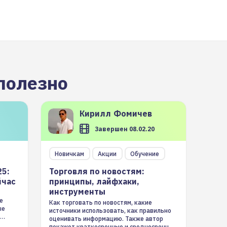
полезно
Кирилл
Фомичев
Завершен 08.02.20
Новичкам
Акции
Обучение
25:
Торговля по новостям:
йчас
принципы, лайфхаки,
инструменты
е
Как торговать по новостям, какие
ые
источники использовать, как правильно
оценивать информацию. Также автор
покажет краткосрочные и среднесрочные