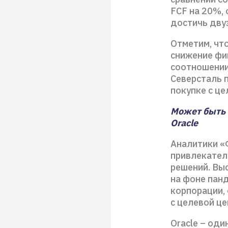
FCF на 20%,
достичь дву
Отметим, чт
снижение фи
соотношении
Северсталь 
покупке с це
Может быть 
Oracle
Аналитики «
привлекател
решений. Вы
на фоне пан
корпорации,
с целевой це
Oracle – оди