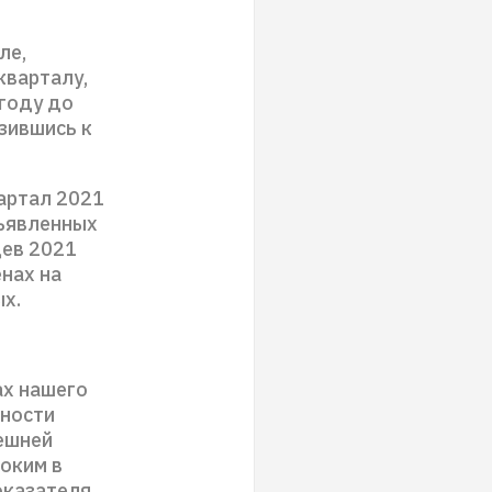
ле,
кварталу,
 году до
изившись к
артал 2021
бъявленных
цев 2021
енах на
х.
ах нашего
ьности
ешней
оким в
оказателя